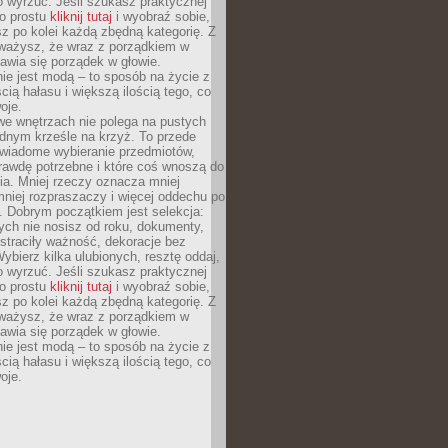
o wyrzuć. Jeśli szukasz praktycznej
po prostu
kliknij tutaj
i wyobraź sobie,
z po kolei każdą zbędną kategorię. Z
ażysz, że wraz z porządkiem w
awia się porządek w głowie.
ie jest modą – to sposób na życie z
ścią hałasu i większą ilością tego, co
oje.
we wnętrzach nie polega na pustych
ednym krześle na krzyż. To przede
wiadome wybieranie przedmiotów,
rawdę potrzebne i które coś wnoszą do
ia. Mniej rzeczy oznacza mniej
mniej rozpraszaczy i więcej oddechu po
. Dobrym początkiem jest selekcja:
rych nie nosisz od roku, dokumenty,
straciły ważność, dekoracje bez
ybierz kilka ulubionych, resztę oddaj,
o wyrzuć. Jeśli szukasz praktycznej
po prostu
kliknij tutaj
i wyobraź sobie,
z po kolei każdą zbędną kategorię. Z
ażysz, że wraz z porządkiem w
awia się porządek w głowie.
ie jest modą – to sposób na życie z
ścią hałasu i większą ilością tego, co
oje.