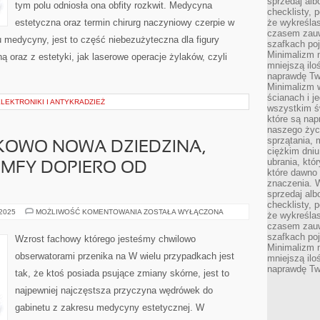
sprzedaj alb
tym polu odniosła ona obfity rozkwit. Medycyna
checklisty, 
estetyczna oraz termin chirurg naczyniowy czerpie w
że wykreślas
czasem zauw
 medycyny, jest to część niebezużyteczna dla figury
szafkach poj
Minimalizm n
ną oraz z estetyki, jak laserowe operacje żylaków, czyli
mniejszą ilo
naprawdę Tw
Minimalizm 
ścianach i j
LEKTRONIKI I ANTYKRADZIEŻ
wszystkim ś
które są nap
naszego życ
sprzątania, 
NKOWO NOWA DZIEDZINA,
ciężkim dniu
ubrania, któ
IUMFY DOPIERO OD
które dawno 
znaczenia. W
sprzedaj alb
checklisty, 
JEST
 2025
MOŻLIWOŚĆ KOMENTOWANIA
ZOSTAŁA WYŁĄCZONA
że wykreślas
TO
czasem zauw
STOSUNKOWO
NOWA
szafkach poj
Wzrost fachowy którego jesteśmy chwilowo
DZIEDZINA,
Minimalizm n
JAKA
obserwatorami przenika na W wielu przypadkach jest
mniejszą ilo
ŚWIECI
TRIUMFY
naprawdę Tw
tak, że ktoś posiada psujące zmiany skórne, jest to
DOPIERO
OD
najpewniej najczęstsza przyczyna wędrówek do
KILKUNASTU
gabinetu z zakresu medycyny estetycznej. W