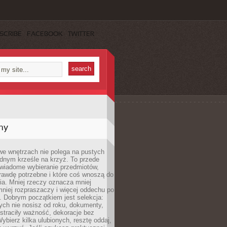
SCRIBE
FACEBOOK
TWITTER
my
we wnętrzach nie polega na pustych
ednym krześle na krzyż. To przede
wiadome wybieranie przedmiotów,
rawdę potrzebne i które coś wnoszą do
ia. Mniej rzeczy oznacza mniej
mniej rozpraszaczy i więcej oddechu po
. Dobrym początkiem jest selekcja:
rych nie nosisz od roku, dokumenty,
straciły ważność, dekoracje bez
ybierz kilka ulubionych, resztę oddaj,