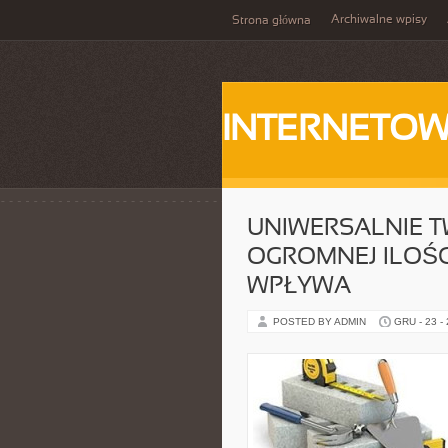
Archiwalne wpisy
Strona główna
INTERNETOW
UNIWERSALNIE TWI
OGROMNEJ ILOŚ
WPŁYWA
POSTED BY ADMIN
GRU - 23 -