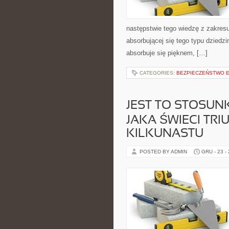
następstwie tego wiedzę z zakresu
absorbującej się tego typu dziedzi
absorbuje się pięknem, […]
CATEGORIES:
BEZPIECZEŃSTWO E
JEST TO STOSU
JAKA ŚWIECI TR
KILKUNASTU
POSTED BY ADMIN
GRU - 23 -