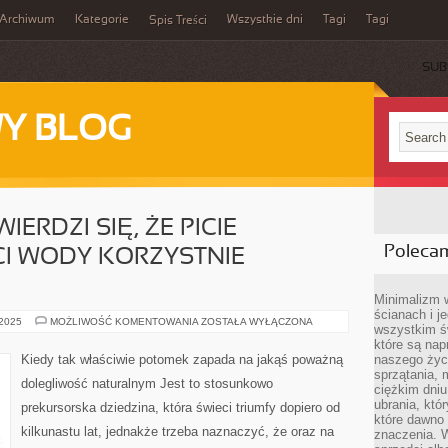
Archiwum
Kategorie
Wszystkie dni
Tagi
Tagi
Spis Treści
SUB
Y BLOG
ERDZI SIĘ, ŻE PICIE
Poleca
CI WODY KORZYSTNIE
Minimalizm 
ścianach i j
UNIWERSALNIE
 2025
MOŻLIWOŚĆ KOMENTOWANIA
ZOSTAŁA WYŁĄCZONA
wszystkim ś
TWIERDZI
SIĘ,
które są nap
ŻE
Kiedy tak właściwie potomek zapada na jakąś poważną
naszego życ
PICIE
sprzątania, 
OGROMNEJ
dolegliwość naturalnym Jest to stosunkowo
ILOŚCI
ciężkim dniu
WODY
ubrania, któ
prekursorska dziedzina, która świeci triumfy dopiero od
KORZYSTNIE
które dawno 
WPŁYWA
kilkunastu lat, jednakże trzeba naznaczyć, że oraz na
znaczenia. W