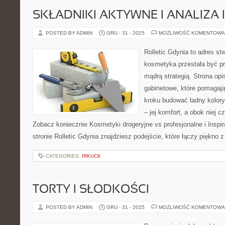
SKŁADNIKI AKTYWNE I ANALIZA 
POSTED BY ADMIN
GRU - 31 - 2025
MOŻLIWOŚĆ KOMENTOWA
Rolletic Gdynia to adres s
kosmetyka przestała być pr
mądrą strategią. Strona opi
gabinetowe, które pomagają
kroku budować ładny kolory
– jej komfort, a obok niej cz
Zobacz koniecznie Kosmetyki drogeryjne vs profesjonalne i Inspi
stronie Rolletic Gdynia znajdziesz podejście, które łączy piękno z
CATEGORIES:
IRKUCK
TORTY I SŁODKOŚCI
POSTED BY ADMIN
GRU - 31 - 2025
MOŻLIWOŚĆ KOMENTOWA