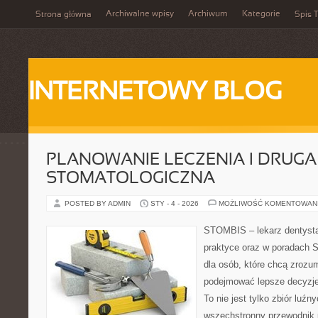
Archiwalne wpisy
Archiwum
Kategorie
Strona główna
Spis T
INTERNETOWY BLOG
PLANOWANIE LECZENIA I DRUGA
STOMATOLOGICZNA
POSTED BY ADMIN
STY - 4 - 2026
MOŻLIWOŚĆ KOMENTOWAN
STOMBIS – lekarz dentysta
praktyce oraz w poradach S
dla osób, które chcą zrozum
podejmować lepsze decyzje
To nie jest tylko zbiór luź
wszechstronny przewodnik 