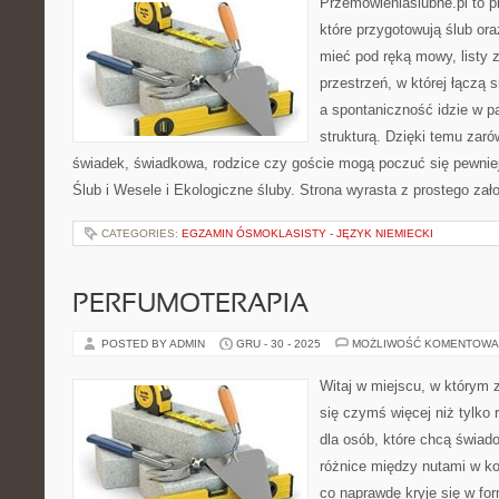
Przemowieniaslubne.pl to p
które przygotowują ślub ora
mieć pod ręką mowy, listy z
przestrzeń, w której łączą 
a spontaniczność idzie w p
strukturą. Dzięki temu zaró
świadek, świadkowa, rodzice czy goście mogą poczuć się pewniej.
Ślub i Wesele i Ekologiczne śluby. Strona wyrasta z prostego zał
CATEGORIES:
EGZAMIN ÓSMOKLASISTY - JĘZYK NIEMIECKI
PERFUMOTERAPIA
POSTED BY ADMIN
GRU - 30 - 2025
MOŻLIWOŚĆ KOMENTOWA
Witaj w miejscu, w którym 
się czymś więcej niż tylko 
dla osób, które chcą świad
różnice między nutami w k
co naprawdę kryje się w for