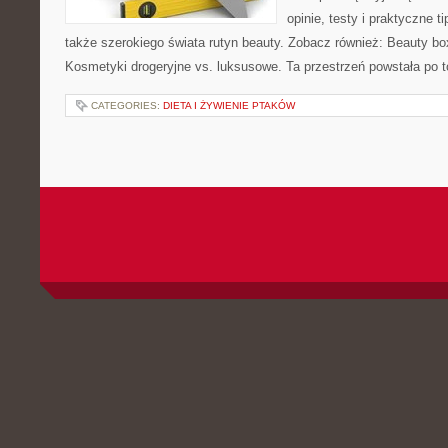
opinie, testy i praktyczne 
także szerokiego świata rutyn beauty. Zobacz również: Beauty bo
Kosmetyki drogeryjne vs. luksusowe. Ta przestrzeń powstała po t
CATEGORIES:
DIETA I ŻYWIENIE PTAKÓW