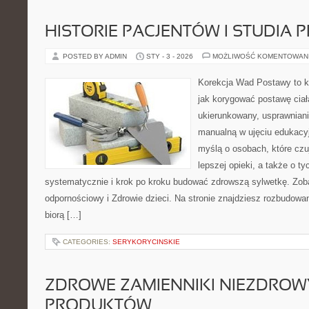
HISTORIE PACJENTÓW I STUDIA
POSTED BY ADMIN
STY - 3 - 2026
MOŻLIWOŚĆ KOMENTOWAN
Korekcja Wad Postawy to k
jak korygować postawę ciał
ukierunkowany, usprawnianie
manualną w ujęciu edukacy
myślą o osobach, które czuj
lepszej opieki, a także o ty
systematycznie i krok po kroku budować zdrowszą sylwetkę. Zob
odpornościowy i Zdrowie dzieci. Na stronie znajdziesz rozbudowa
biorą […]
CATEGORIES:
SERYKORYCINSKIE
ZDROWE ZAMIENNIKI NIEZDRO
PRODUKTÓW