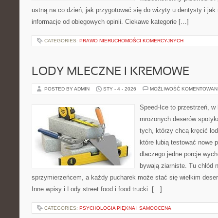
ustną na co dzień, jak przygotować się do wizyty u dentysty i jak 
informacje od obiegowych opinii. Ciekawe kategorie […]
CATEGORIES:
PRAWO NIERUCHOMOŚCI KOMERCYJNYCH
LODY MLECZNE I KREMOWE
POSTED BY ADMIN
STY - 4 - 2026
MOŻLIWOŚĆ KOMENTOWAN
Speed-Ice to przestrzeń, w 
mrożonych deserów spotyka 
tych, którzy chcą kręcić lo
które lubią testować nowe p
dlaczego jedne porcje wych
bywają ziarniste. Tu chłód n
sprzymierzeńcem, a każdy pucharek może stać się wielkim deser
Inne wpisy i Lody street food i food trucki. […]
CATEGORIES:
PSYCHOLOGIA PIĘKNA I SAMOOCENA