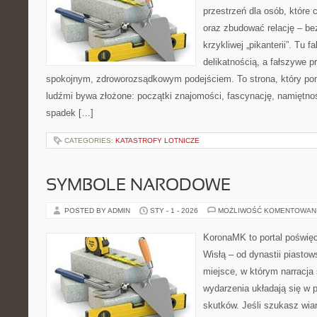
przestrzeń dla osób, które 
oraz zbudować relację – be
krzykliwej „pikanterii”. Tu f
delikatnością, a fałszywe p
spokojnym, zdroworozsądkowym podejściem. To strona, który p
ludźmi bywa złożone: początki znajomości, fascynację, namiętność,
spadek […]
CATEGORIES:
KATASTROFY LOTNICZE
SYMBOLE NARODOWE
POSTED BY ADMIN
STY - 1 - 2026
MOŻLIWOŚĆ KOMENTOWAN
KoronaMK to portal poświęc
Wisłą – od dynastii piastow
miejsce, w którym narracja 
wydarzenia układają się w p
skutków. Jeśli szukasz wi