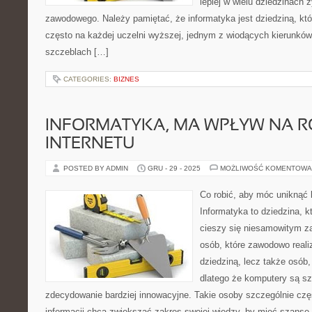
lepiej w wielu dziedzinach 
zawodowego. Należy pamiętać, że informatyka jest dziedziną, któr
często na każdej uczelni wyższej, jednym z wiodących kierunków
szczeblach […]
CATEGORIES:
BIZNES
INFORMATYKA, MA WPŁYW NA 
INTERNETU
POSTED BY ADMIN
GRU - 29 - 2025
MOŻLIWOŚĆ KOMENTOWA
Co robić, aby móc uniknąć
Informatyka to dziedzina, 
cieszy się niesamowitym za
osób, które zawodowo reali
dziedziną, lecz także osób, 
dlatego że komputery są szc
zdecydowanie bardziej innowacyjne. Takie osoby szczególnie czę
informacji chcą zwiększać zakres swojej wiedzy, by mieć szansę