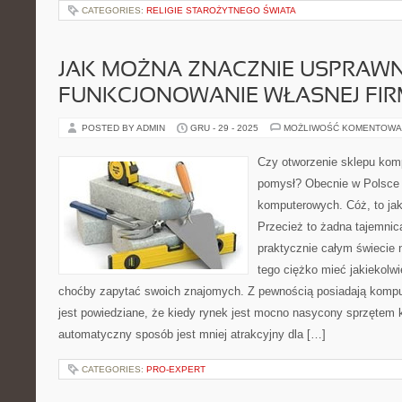
CATEGORIES:
RELIGIE STAROŻYTNEGO ŚWIATA
JAK MOŻNA ZNACZNIE USPRAWN
FUNKCJONOWANIE WŁASNEJ FIR
POSTED BY ADMIN
GRU - 29 - 2025
MOŻLIWOŚĆ KOMENTOWA
Czy otworzenie sklepu kom
pomysł? Obecnie w Polsce 
komputerowych. Cóż, to jak
Przecież to żadna tajemnic
praktycznie całym świecie 
tego ciężko mieć jakiekolw
choćby zapytać swoich znajomych. Z pewnością posiadają komput
jest powiedziane, że kiedy rynek jest mocno nasycony sprzęte
automatyczny sposób jest mniej atrakcyjny dla […]
CATEGORIES:
PRO-EXPERT