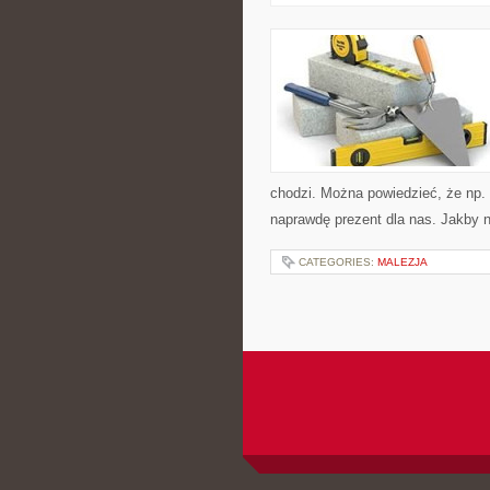
chodzi. Można powiedzieć, że np. 
naprawdę prezent dla nas. Jakby 
CATEGORIES:
MALEZJA