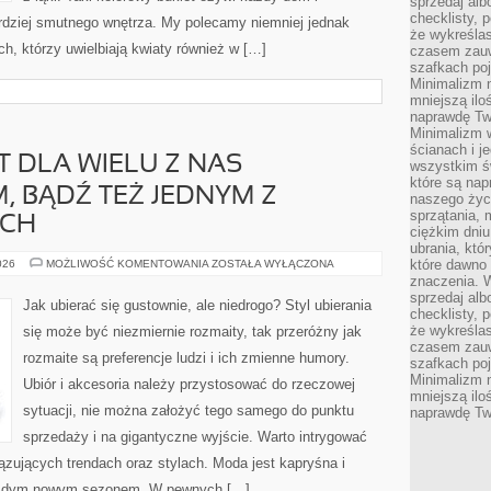
sprzedaj alb
checklisty, 
rdziej smutnego wnętrza. My polecamy niemniej jednak
że wykreślas
ch, którzy uwielbiają kwiaty również w […]
czasem zauw
szafkach poj
Minimalizm n
mniejszą ilo
naprawdę Tw
Minimalizm 
ścianach i j
T DLA WIELU Z NAS
wszystkim ś
które są nap
, BĄDŹ TEŻ JEDNYM Z
naszego życ
sprzątania, 
YCH
ciężkim dniu
ubrania, któ
DZIEŃ
które dawno 
026
MOŻLIWOŚĆ KOMENTOWANIA
ZOSTAŁA WYŁĄCZONA
ŚLUBU
znaczenia. W
JEST
sprzedaj alb
DLA
Jak ubierać się gustownie, ale niedrogo? Styl ubierania
WIELU
checklisty, 
Z
że wykreślas
się może być niezmiernie rozmaity, tak przeróżny jak
NAS
czasem zauw
NAJWAŻNIEJSZYM,
rozmaite są preferencje ludzi i ich zmienne humory.
BĄDŹ
szafkach poj
TEŻ
Minimalizm n
Ubiór i akcesoria należy przystosować do rzeczowej
JEDNYM
mniejszą ilo
Z
NAJISTOTNIEJSZYCH
sytuacji, nie można założyć tego samego do punktu
naprawdę Tw
sprzedaży i na gigantyczne wyjście. Warto intrygować
zujących trendach oraz stylach. Moda jest kapryśna i
każdym nowym sezonem. W pewnych […]