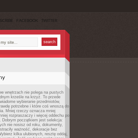
SCRIBE
FACEBOOK
TWITTER
my
we wnętrzach nie polega na pustych
ednym krześle na krzyż. To przede
wiadome wybieranie przedmiotów,
rawdę potrzebne i które coś wnoszą do
ia. Mniej rzeczy oznacza mniej
mniej rozpraszaczy i więcej oddechu po
. Dobrym początkiem jest selekcja:
rych nie nosisz od roku, dokumenty,
straciły ważność, dekoracje bez
ybierz kilka ulubionych, resztę oddaj,