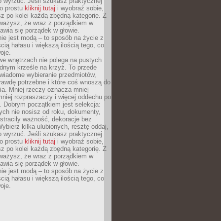
o wyrzuć. Jeśli szukasz praktycznej
po prostu
kliknij tutaj
i wyobraź sobie,
z po kolei każdą zbędną kategorię. Z
ażysz, że wraz z porządkiem w
awia się porządek w głowie.
ie jest modą – to sposób na życie z
ścią hałasu i większą ilością tego, co
oje.
we wnętrzach nie polega na pustych
ednym krześle na krzyż. To przede
wiadome wybieranie przedmiotów,
rawdę potrzebne i które coś wnoszą do
ia. Mniej rzeczy oznacza mniej
mniej rozpraszaczy i więcej oddechu po
. Dobrym początkiem jest selekcja:
rych nie nosisz od roku, dokumenty,
straciły ważność, dekoracje bez
ybierz kilka ulubionych, resztę oddaj,
o wyrzuć. Jeśli szukasz praktycznej
po prostu
kliknij tutaj
i wyobraź sobie,
z po kolei każdą zbędną kategorię. Z
ażysz, że wraz z porządkiem w
awia się porządek w głowie.
ie jest modą – to sposób na życie z
ścią hałasu i większą ilością tego, co
oje.