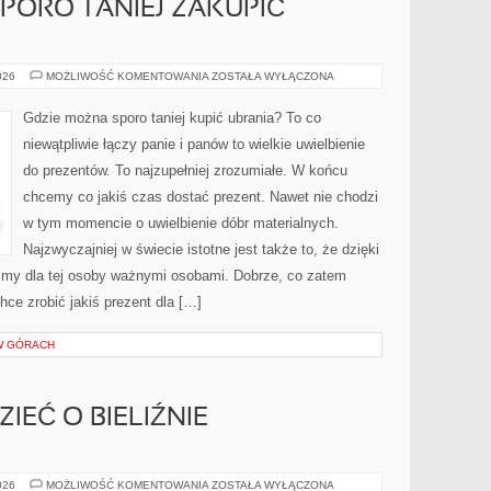
PORO TANIEJ ZAKUPIĆ
GDZIE
026
MOŻLIWOŚĆ KOMENTOWANIA
ZOSTAŁA WYŁĄCZONA
MOŻEMY
SPORO
TANIEJ
Gdzie można sporo taniej kupić ubrania? To co
ZAKUPIĆ
UBRANIA?
niewątpliwie łączy panie i panów to wielkie uwielbienie
do prezentów. To najzupełniej zrozumiałe. W końcu
chcemy co jakiś czas dostać prezent. Nawet nie chodzi
w tym momencie o uwielbienie dóbr materialnych.
Najzwyczajniej w świecie istotne jest także to, że dzięki
eśmy dla tej osoby ważnymi osobami. Dobrze, co zatem
hce zrobić jakiś prezent dla […]
W GÓRACH
IEĆ O BIELIŹNIE
CO
026
MOŻLIWOŚĆ KOMENTOWANIA
ZOSTAŁA WYŁĄCZONA