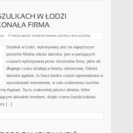
SZULKACH W ŁODZI
ONAŁA FIRMA
NADRUKI
026
MOŻLIWOŚĆ KOMENTOWANIA
ZOSTAŁA WYŁĄCZONA
NA
KOSZULKACH
W
Sitodruk w Łodzi, wykonywany jest na najwyższym
ŁODZI
WYKONUJE
poziomie Modna odzież damska, jest w panujących
DOSKONAŁA
FIRMA
czasach wykonywana przez różnorodne firmy, jakie od
długiego czasu działają w branży odzieżowej. Odzież
damska agatare, to fraza bardzo często wprowadzana w
wyszukiwarki internetowe, w celu znalezienia ciuchów
rmę Agatare. Są to znakomitej jakości ubrania, które
jącymi aktualnie trendami, dzięki czemu każda kobieta
eży […]