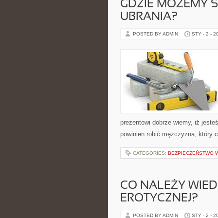
GDZIE MOŻEMY S
UBRANIA?
POSTED BY ADMIN
STY - 2 - 2
prezentowi dobrze wiemy, iż jest
powinien robić mężczyzna, który c
CATEGORIES:
BEZPIECZEŃSTWO 
CO NALEŻY WIEDZ
EROTYCZNEJ?
POSTED BY ADMIN
STY - 2 - 2