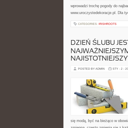
wprowadzi trochę pogody do najba
www.uroczystedekoracje.pl. Dla ty
CATEGORIES:
IRISHROOTS
DZIEŃ ŚLUBU JES
NAJWAŻNIEJSZYM
NAJISTOTNIEJSZ
POSTED BY ADMIN
STY - 2 - 2
się modą, być na bieżąco w obowią
zmienna, często zmienia się z 