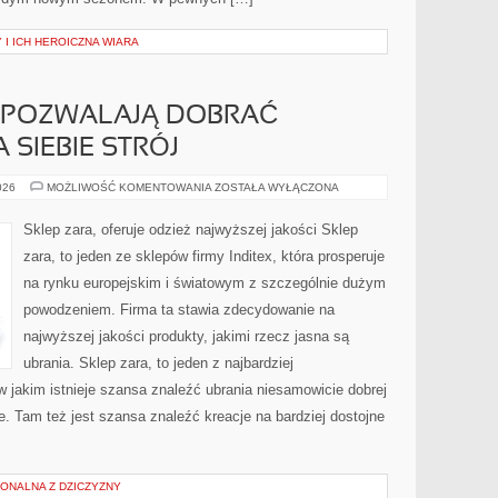
 I ICH HEROICZNA WIARA
, POZWALAJĄ DOBRAĆ
 SIEBIE STRÓJ
KOLEKCJE
026
MOŻLIWOŚĆ KOMENTOWANIA
ZOSTAŁA WYŁĄCZONA
ZARA,
POZWALAJĄ
DOBRAĆ
Sklep zara, oferuje odzież najwyższej jakości Sklep
ODPOWIEDNI
DLA
zara, to jeden ze sklepów firmy Inditex, która prosperuje
SIEBIE
STRÓJ
na rynku europejskim i światowym z szczególnie dużym
powodzeniem. Firma ta stawia zdecydowanie na
najwyższej jakości produkty, jakimi rzecz jasna są
ubrania. Sklep zara, to jeden z najbardziej
w jakim istnieje szansa znaleźć ubrania niesamowicie dobrej
e. Tam też jest szansa znaleźć kreacje na bardziej dostojne
ONALNA Z DZICZYZNY