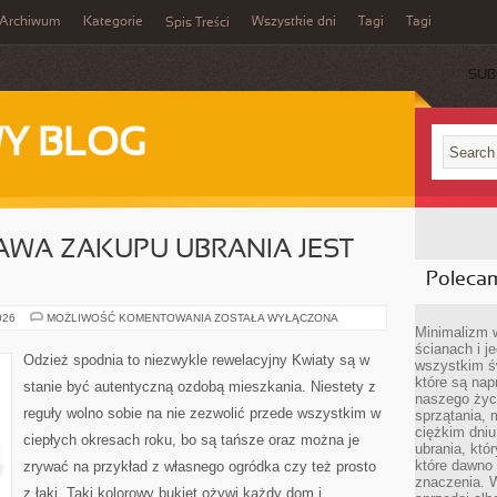
Archiwum
Kategorie
Wszystkie dni
Tagi
Tagi
Spis Treści
SUB
Y BLOG
AWA ZAKUPU UBRANIA JEST
Poleca
NIE
026
MOŻLIWOŚĆ KOMENTOWANIA
ZOSTAŁA WYŁĄCZONA
ZAWSZE
Minimalizm 
SPRAWA
ścianach i j
ZAKUPU
Odzież spodnia to niezwykle rewelacyjny Kwiaty są w
wszystkim ś
UBRANIA
JEST
które są nap
stanie być autentyczną ozdobą mieszkania. Niestety z
JASNA.
naszego życ
NIEKIEDY
reguły wolno sobie na nie zezwolić przede wszystkim w
sprzątania, 
ciężkim dniu
ciepłych okresach roku, bo są tańsze oraz można je
ubrania, któ
które dawno 
zrywać na przykład z własnego ogródka czy też prosto
znaczenia. W
z łąki. Taki kolorowy bukiet ożywi każdy dom i