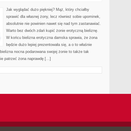
NALEŻY
WIEDZIEĆ
O
Jak wyglądać dużo piękniej? Mąż, który chciałby
BIELIŹNIE
EROTYCZNEJ?
sprawić dla własnej żony, lecz również sobie upominek,
absolutnie nie powinien nawet się nad tym zastanawiać.
Warto bez dwóch zdań kupić żonie erotyczną bieliznę.
W końcu bielizna erotyczna damska sprawia, że żona
będzie dużo lepiej prezentowała się, a o to właśnie
bielizna nocna podarowana swojej żonie to także tak
nie patrzeć żona naprawdę […]