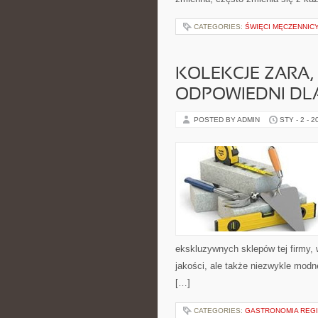
CATEGORIES:
ŚWIĘCI MĘCZENNICY
KOLEKCJE ZARA
ODPOWIEDNI DLA
POSTED BY ADMIN
STY - 2 - 2
ekskluzywnych sklepów tej firmy, 
jakości, ale także niezwykle modn
[…]
CATEGORIES:
GASTRONOMIA REGI