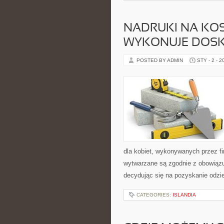
NADRUKI NA KO
WYKONUJE DOSK
POSTED BY ADMIN
STY - 2 - 2
dla kobiet, wykonywanych przez fi
wytwarzane są zgodnie z obowiązu
decydując się na pozyskanie odzi
CATEGORIES:
ISLANDIA