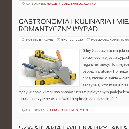
CATEGORIES:
GADŻETY CODZIENNEGO UŻYTKU
GASTRONOMIA I KULINARIA I MI
ROMANTYCZNY WYPAD
POSTED BY ADMIN
GRU - 20 - 2025
MOŻLIWOŚĆ KOMENTOWA
Silny Szczecin to miejski s
sprawność nie jest przypad
regularnej pracy. To miejsc
osobach z stolicy Pomorza 
chcą zadbać o siebie – niez
zaczynają, czy mają już za 
łączy w sobie klimat pasjonatów ruchu z praktycznym podejściem
stawia na czytelne wskazówki i inspirację do działania. […]
CATEGORIES:
ZJEDNOCZONE EMIRATY ARABSKIE
SZWAJCARIA I WIELKA BRYTANIA