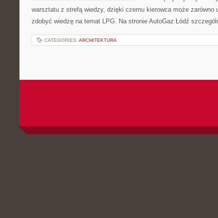
warsztatu z strefą wiedzy, dzięki czemu kierowca może zarówno u
zdobyć wiedzę na temat LPG. Na stronie AutoGaz Łódź szczególn
CATEGORIES:
ARCHITEKTURA