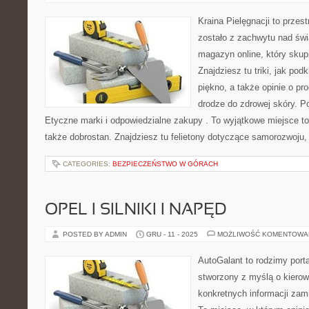
Kraina Pielęgnacji to przes
zostało z zachwytu nad świ
magazyn online, który skupi
Znajdziesz tu triki, jak pod
piękno, a także opinie o pr
drodze do zdrowej skóry. 
Etyczne marki i odpowiedzialne zakupy . To wyjątkowe miejsce to n
także dobrostan. Znajdziesz tu felietony dotyczące samorozwoju,
CATEGORIES:
BEZPIECZEŃSTWO W GÓRACH
OPEL I SILNIKI I NAPĘD
POSTED BY ADMIN
GRU - 11 - 2025
MOŻLIWOŚĆ KOMENTOWA
AutoGalant to rodzimy port
stworzony z myślą o kierow
konkretnych informacji zam