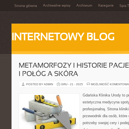
Archiwalne wpisy
Archiwum
Kategorie
Strona główna
Spis T
INTERNETOWY BLOG
METAMORFOZY I HISTORIE PACJE
I POŁÓG A SKÓRA
POSTED BY ADMIN
GRU - 21 - 2025
MOŻLIWOŚĆ KOMENTOWA
Gdańska Klinika Urody to p
estetyczna medycyna spoty
profesjonalną. Strona klini
przewodnik dla osób, które 
potrzeby swojej cery i po