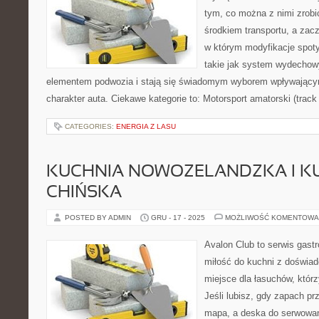
tym, co można z nimi zrobić
środkiem transportu, a zac
w którym modyfikacje spoty
takie jak system wydechow
elementem podwozia i stają się świadomym wyborem wpływający
charakter auta. Ciekawe kategorie to: Motorsport amatorski (track
CATEGORIES:
ENERGIA Z LASU
KUCHNIA NOWOZELANDZKA I K
CHIŃSKA
POSTED BY ADMIN
GRU - 17 - 2025
MOŻLIWOŚĆ KOMENTOWA
Avalon Club to serwis gast
miłość do kuchni z doświad
miejsce dla łasuchów, któr
Jeśli lubisz, gdy zapach pr
mapa, a deska do serwowan