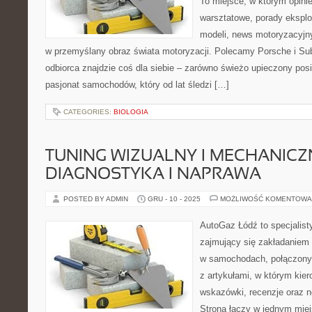
To miejsce, w którym opinie
warsztatowe, porady eksplo
modeli, news motoryzacyjny
w przemyślany obraz świata motoryzacji. Polecamy Porsche i Su
odbiorca znajdzie coś dla siebie – zarówno świeżo upieczony posi
pasjonat samochodów, który od lat śledzi […]
CATEGORIES:
BIOLOGIA
TUNING WIZUALNY I MECHANICZNY
DIAGNOSTYKA I NAPRAWA
POSTED BY ADMIN
GRU - 10 - 2025
MOŻLIWOŚĆ KOMENTOWA
AutoGaz Łódź to specjalis
zajmujący się zakładaniem 
w samochodach, połączony
z artykułami, w którym kie
wskazówki, recenzje oraz n
Strona łączy w jednym mie