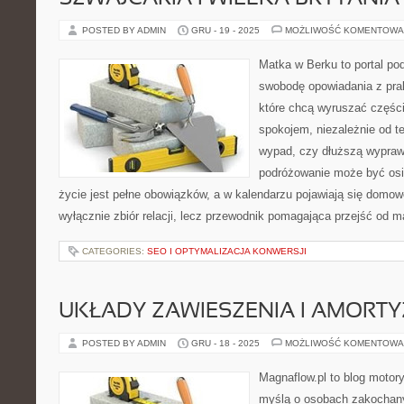
POSTED BY ADMIN
GRU - 19 - 2025
MOŻLIWOŚĆ KOMENTOWA
Matka w Berku to portal pod
swobodę opowiadania z prak
które chcą wyruszać części
spokojem, niezależnie od t
wypad, czy dłuższą wypraw
podróżowanie może być osi
życie jest pełne obowiązków, a w kalendarzu pojawiają się domowe
wyłącznie zbiór relacji, lecz przewodnik pomagająca przejść od m
CATEGORIES:
SEO I OPTYMALIZACJA KONWERSJI
UKŁADY ZAWIESZENIA I AMORT
POSTED BY ADMIN
GRU - 18 - 2025
MOŻLIWOŚĆ KOMENTOWA
Magnaflow.pl to blog motory
myślą o osobach zakochan