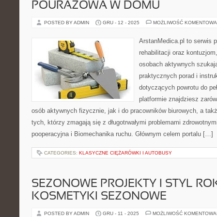
POURAZOWA W DOMU
POSTED BY ADMIN
GRU - 12 - 2025
MOŻLIWOŚĆ KOMENTOWA
ArstanMedica.pl to serwis
rehabilitacji oraz kontuzjom
osobach aktywnych szukając
praktycznych porad i instru
dotyczących powrotu do peł
platformie znajdziesz zarów
osób aktywnych fizycznie, jak i do pracowników biurowych, a tak
tych, którzy zmagają się z długotrwałymi problemami zdrowotnymi
pooperacyjna i Biomechanika ruchu. Głównym celem portalu […]
CATEGORIES:
KLASYCZNE CIĘŻARÓWKI I AUTOBUSY
SEZONOWE PROJEKTY I STYL ROK
KOSMETYKI SEZONOWE
POSTED BY ADMIN
GRU - 11 - 2025
MOŻLIWOŚĆ KOMENTOWA