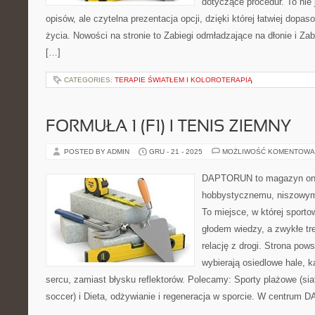
dotyczące procedur. To nie 
opisów, ale czytelna prezentacja opcji, dzięki której łatwiej dopas
życia. Nowości na stronie to Zabiegi odmładzające na dłonie i Zab
[…]
CATEGORIES:
TERAPIE ŚWIATŁEM I KOLOROTERAPIĄ
FORMUŁA 1 (F1) I TENIS ZIEMNY
POSTED BY ADMIN
GRU - 21 - 2025
MOŻLIWOŚĆ KOMENTOWA
DAPTORUN to magazyn onli
hobbystycznemu, niszowym 
To miejsce, w której sport
głodem wiedzy, a zwykłe tre
relację z drogi. Strona pows
wybierają osiedlowe hale, k
sercu, zamiast błysku reflektorów. Polecamy: Sporty plażowe (s
soccer) i Dieta, odżywianie i regeneracja w sporcie. W centrum