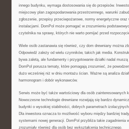
innego budynku, wymaga dostosowania się do przepisów. Inwesto
miejscowy plan zagospodarowania przestrzennego, warunki zabudo
zgłoszenie, przepisy przeciwpożarowe, normy energetyczne ora
instalacjami. DomPol może pomagać w zrozumieniu podstawowych
czytelnika na sprawy, których nie warto pomijać przed rozpoczęci
Wiele osób zastanawia się również, czy dom drewniany można zb
Odpowiedź zależy od wielu czynników, takich jak media. Konstruk
bywa zaletą, ale fundamenty i przygotowanie działki nadal musz
DomPol porusza tematy, które pomagają zrozumieć, że powodzeni
dużo wcześniej niż w dniu montażu ścian. Ważne są analiza działk
harmonogram i dobór wykonawców.
Serwis może być także wartościowy dla osób zainteresowanych 
Nowoczesne technologie drewniane rozwijają się bardzo dynamicz
budynki o wysokiej stabilności, dobrych parametrach izolacyjnych 
Dla inwestora oznacza to możliwość wyboru między bardziej trad
systemami nowej generacji. DomPol przybliża takie zagadnienia 
zrozumiały również dla osób bez wykształcenia technicznego.