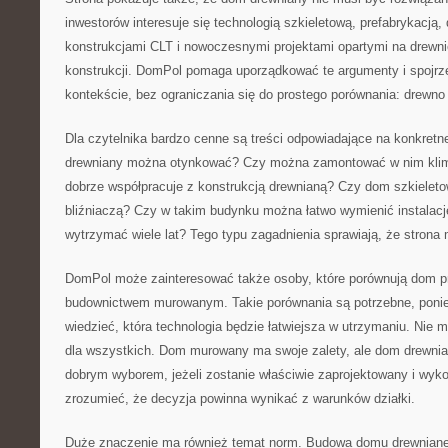
inwestorów interesuje się technologią szkieletową, prefabrykacją,
konstrukcjami CLT i nowoczesnymi projektami opartymi na drewn
konstrukcji. DomPol pomaga uporządkować te argumenty i spojrz
kontekście, bez ograniczania się do prostego porównania: drewno
Dla czytelnika bardzo cenne są treści odpowiadające na konkretn
drewniany można otynkować? Czy można zamontować w nim klima
dobrze współpracuje z konstrukcją drewnianą? Czy dom szkielet
bliźniaczą? Czy w takim budynku można łatwo wymienić instalac
wytrzymać wiele lat? Tego typu zagadnienia sprawiają, że strona
DomPol może zainteresować także osoby, które porównują dom p
budownictwem murowanym. Takie porównania są potrzebne, poni
wiedzieć, która technologia będzie łatwiejsza w utrzymaniu. Nie m
dla wszystkich. Dom murowany ma swoje zalety, ale dom drewni
dobrym wyborem, jeżeli zostanie właściwie zaprojektowany i wy
zrozumieć, że decyzja powinna wynikać z warunków działki.
Duże znaczenie ma również temat norm. Budowa domu drewniane