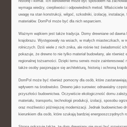
historię i klimat. Ich odnowienie może być sposobem na zachowanie
wymaga wiedzy, cierpliwości i odpowiednich metod. Właściciele
uwagę na stan konstrukcji, wilgoć, szkodniki, izolację, instalacje
materiałów. DomPol może być dla nich wsparciem.
Ważnym wątkiem jest także tradycja. Domy drewniane od dawna b
krajobrazu. Występowały na wsiach, w małych miasteczkach, w re
rolniczych. Dziś wiele z nich znika, ale rośnie też świadomość i
pokazuje, że drewno to nie tylko materiał budowlany, ale również e
regionalnej tożsamości. Dzięki temu serwis może zainteresować ni
także osoby pasjonujące się architekturą, historią i ochroną krajo
DomPol może być również pomocny dla osób, które zastanawiają
wpływem na środowisko. Drewno jako surowiec odnawialny często 
przyszłości budownictwa. Oczywiście ekologiczność domu zależy 
materiału, transportu, technologii produkcji, izolacji, sposobu ogr
oraz możliwości późniejszej modernizacji. Jednak budownictwo
kierunkiem dla osób, które szukają bardziej energooszczędnych r
Strona pokazuje także, że dom drewniany nie musi być rozwiąza