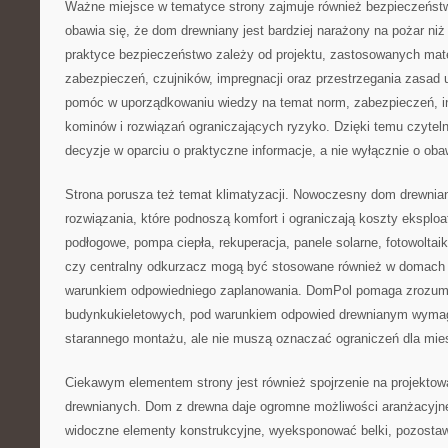
Ważne miejsce w tematyce strony zajmuje również bezpieczeńst
obawia się, że dom drewniany jest bardziej narażony na pożar n
praktyce bezpieczeństwo zależy od projektu, zastosowanych materi
zabezpieczeń, czujników, impregnacji oraz przestrzegania zasa
pomóc w uporządkowaniu wiedzy na temat norm, zabezpieczeń, ins
kominów i rozwiązań ograniczających ryzyko. Dzięki temu czyte
decyzje w oparciu o praktyczne informacje, a nie wyłącznie o oba
Strona porusza też temat klimatyzacji. Nowoczesny dom drewn
rozwiązania, które podnoszą komfort i ograniczają koszty eksploa
podłogowe, pompa ciepła, rekuperacja, panele solarne, fotowoltaik
czy centralny odkurzacz mogą być stosowane również w domach 
warunkiem odpowiedniego zaplanowania. DomPol pomaga zrozumie
budynkukieletowych, pod warunkiem odpowied drewnianym wymaga
starannego montażu, ale nie muszą oznaczać ograniczeń dla mi
Ciekawym elementem strony jest również spojrzenie na projekto
drewnianych. Dom z drewna daje ogromne możliwości aranżacyj
widoczne elementy konstrukcyjne, wyeksponować belki, pozostawi