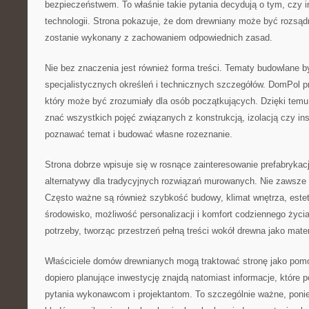
bezpieczeństwem. To właśnie takie pytania decydują o tym, czy i
technologii. Strona pokazuje, że dom drewniany może być rozsąd
zostanie wykonany z zachowaniem odpowiednich zasad.
Nie bez znaczenia jest również forma treści. Tematy budowlane 
specjalistycznych określeń i technicznych szczegółów. DomPol p
który może być zrozumiały dla osób początkujących. Dzięki temu 
znać wszystkich pojęć związanych z konstrukcją, izolacją czy in
poznawać temat i budować własne rozeznanie.
Strona dobrze wpisuje się w rosnące zainteresowanie prefabrykac
alternatywy dla tradycyjnych rozwiązań murowanych. Nie zawsze 
Często ważne są również szybkość budowy, klimat wnętrza, este
środowisko, możliwość personalizacji i komfort codziennego życ
potrzeby, tworząc przestrzeń pełną treści wokół drewna jako mate
Właściciele domów drewnianych mogą traktować stronę jako pom
dopiero planujące inwestycję znajdą natomiast informacje, które
pytania wykonawcom i projektantom. To szczególnie ważne, poni