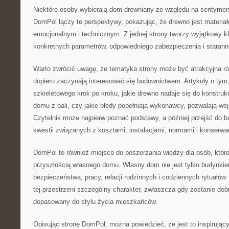
Niektóre osoby wybierają dom drewniany ze względu na sentyment,
DomPol łączy te perspektywy, pokazując, że drewno jest materia
emocjonalnym i technicznym. Z jednej strony tworzy wyjątkowy k
konkretnych parametrów, odpowiedniego zabezpieczenia i staran
Warto zwrócić uwagę, że tematyka strony może być atrakcyjna ró
dopiero zaczynają interesować się budownictwem. Artykuły o ty
szkieletowego krok po kroku, jakie drewno nadaje się do konstrukc
domu z bali, czy jakie błędy popełniają wykonawcy, pozwalają we
Czytelnik może najpierw poznać podstawy, a później przejść do 
kwestii związanych z kosztami, instalacjami, normami i konserwa
DomPol to również miejsce do poszerzania wiedzy dla osób, które
przyszłością własnego domu. Własny dom nie jest tylko budynki
bezpieczeństwa, pracy, relacji rodzinnych i codziennych rytuał
tej przestrzeni szczególny charakter, zwłaszcza gdy zostanie dob
dopasowany do stylu życia mieszkańców.
Opisując stronę DomPol, można powiedzieć, że jest to inspirujący