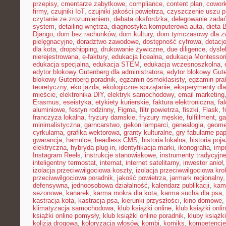
przepisy
,
cmentarze zabytkowe
,
compliance
,
content plan
,
cowork
firmy
,
czujniki IoT
,
czujniki jakości powietrza
,
czyszczenie uszu p
czytanie ze zrozumieniem
,
debata oksfordzka
,
delegowanie zada
system
,
detailing wnętrza
,
diagnostyka komputerowa auta
,
dieta
Django
,
dom bez rachunków
,
dom kultury
,
dom tymczasowy dla zw
pielęgnacyjne
,
doradztwo zawodowe
,
dostępność cyfrowa
,
dotacje
dla kota
,
dropshipping
,
drukowanie żywiczne
,
due diligence
,
dysle
nierejestrowana
,
e-faktury
,
edukacja licealna
,
edukacja Montessor
edukacja specjalna
,
edukacja STEM
,
edukacja wczesnoszkolna
,
edytor blokowy Gutenberg dla administratora
,
edytor blokowy Gute
blokowy Gutenberg poradnik
,
egzamin ósmoklasisty
,
egzamin pra
teoretyczny
,
eko jazda
,
ekologiczne sprzątanie
,
eksperymenty dla
mieście
,
elektronika DIY
,
elektryk samochodowy
,
email marketing
Erasmus
,
eseistyka
,
etykiety kurierskie
,
faktura elektroniczna
,
fa
aluminiowe
,
festyn rodzinny
,
Figma
,
filtr powietrza
,
fiszki
,
Flask
,
f
franczyza lokalna
,
fryzury damskie
,
fryzury męskie
,
fulfillment
,
g
minimalistyczna
,
garncarstwo
,
gekon lamparci
,
genealogia
,
geomet
cyrkularna
,
grafika wektorowa
,
granty kulturalne
,
gry fabularne pa
gwarancja
,
hamulce
,
headless CMS
,
historia lokalna
,
historia poj
elektryczna
,
hybryda plug-in
,
identyfikacja marki
,
ikonografia
,
impr
Instagram Reels
,
instrukcje stanowiskowe
,
instrumenty tradycyjn
inteligentny termostat
,
internat
,
internet satelitarny
,
inwestor anioł
izolacja przeciwwilgociowa koszty
,
izolacja przeciwwilgociowa kro
przeciwwilgociowa poradnik
,
jakość powietrza
,
jarmark regionalny
defensywna
,
jednoosobowa działalność
,
kalendarz publikacji
,
kam
sezonowe
,
kanarek
,
karma mokra dla kota
,
karma sucha dla psa
,
kastracja kota
,
kastracja psa
,
kierunki przyszłości
,
kino domowe
,
klimatyzacja samochodowa
,
klub książki online
,
klub książki onli
książki online pomysły
,
klub książki online poradnik
,
kluby książki
kolizja drogowa
,
koloryzacja włosów
,
kombi
,
komiks
,
kompetencje