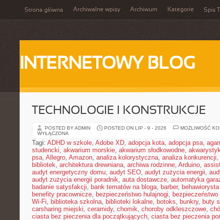
Archiwalne wpisy
Archiwum
Kategorie
Strona główna
Spis T
INTERNETOWY BLOG
TECHNOLOGIE I KONSTRUKCJE
POSTED BY ADMIN
POSTED ON LIP - 9 - 2026
MOŻLIWOŚĆ K
WYŁĄCZONA
Tagi:
ADHD w szkole
,
Adobe XD
,
adopcja kota
,
adopcja psa
,
agam
studencki
,
akwarium morskie
,
akwarium słodkowodne
,
akwarysty
psa
,
Allegro
,
Amazon
,
analiza kolorystyczna
,
analiza konkurencji
bibliotek
,
architektura drewniana
,
archiwa rodzinne
,
Arduino
,
assis
audyt energetyczny domu
,
audyt SEO
,
audyt zużycia energii
,
aud
audyt zużycia energii poradnik
,
auta dostawcze
,
automatyka gar
badanie satysfakcji
,
bank tematów na bloga
,
barber
,
behawiorysta
benefity pracownicze
,
bezpieczeństwo hulajnogi
,
bezpieczeństwo 
Wi-Fi
,
biblioteka szkolna
,
biblioteki lokalne
,
botoks
,
bunkry
,
buty 
carsharing miejski
,
ceramidy
,
chomik
,
choroby odkleszczowe
,
chó
ciasta bez pieczenia dla początkujących
,
ciasta bez pieczenia p