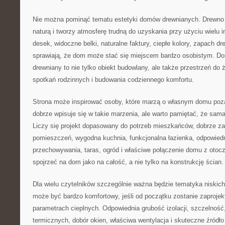
Nie można pominąć tematu estetyki domów drewnianych. Drewno d
naturą i tworzy atmosferę trudną do uzyskania przy użyciu wielu 
desek, widoczne belki, naturalne faktury, ciepłe kolory, zapach d
sprawiają, że dom może stać się miejscem bardzo osobistym. D
drewniany to nie tylko obiekt budowlany, ale także przestrzeń do 
spotkań rodzinnych i budowania codziennego komfortu.
Strona może inspirować osoby, które marzą o własnym domu po
dobrze wpisuje się w takie marzenia, ale warto pamiętać, że sama
Liczy się projekt dopasowany do potrzeb mieszkańców, dobrze z
pomieszczeń, wygodna kuchnia, funkcjonalna łazienka, odpowiedni
przechowywania, taras, ogród i właściwe połączenie domu z ot
spojrzeć na dom jako na całość, a nie tylko na konstrukcję ścian.
Dla wielu czytelników szczególnie ważna będzie tematyka niski
może być bardzo komfortowy, jeśli od początku zostanie zaproje
parametrach cieplnych. Odpowiednia grubość izolacji, szczelność
termicznych, dobór okien, właściwa wentylacja i skuteczne źród