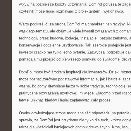
wpływ na późniejsze koszty utrzymania. DomPol porusza te zaga
czytelnik może lepiej rozmawiać z projektantem i wykonawcą.
Warto podkreślić, że strona DomPol ma charakter inspiracyjny. Ni
wąskiego tematu, ale obejmuje wiele kwestii związanych z doma
technologii, przez budowę, izolację, instalacje i bezpieczeństwo,
konserwację i codzienne użytkowanie. Tak szerokie podejście jes
inwestor rzadko ma tylko jedno pytanie. Zazwyczaj potrzebuje całej
pomagają mu przejść od pierwszego pomysłu do świadomej decyz
DomPol może być źródłem inspiracji dla inwestorów. Dzięki różno
może poznać zarówno podstawowe informacje, jak i bardziej szcz
ważne, bo domy drewniane łączą w sobie tradycję, technologię, ek
praktyczne rozwiązania użytkowe. Im więcej wiadomo przed rozpo
łatwiej uniknąć błędów i lepiej zaplanować cały proces.
Osoby odwiedzające stronę mogą znaleźć odpowiedzi na pytania d
sprawia, że DomPol jest przydatny nie tylko dla tych, którzy dopi
także dla właścicieli istniejących domów drewnianych. Ktoś, kto 