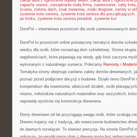
zakup auta z ogłoszenia objawy awarii
,
zakup auta z ogłoszenia p
zapachy unisex
,
zarządzanie małą firmą
,
zawieszenie
,
zęby kota
ściana
,
zielony dach
,
znak towarowy
,
znaki drogowe
,
zwroty w skl
żywienie kota seniora
,
żywienie kota seniora dla początkujących
,
po kroku
,
żywienie kota seniora poradnik
,
żywienie kur
DomPol – internetowa przestrzeń dla osób zainteresowanych do
DomPol to przestrzeń online poświęcony tematyce domów szkiele
wiedzy dla osób, które rozważają dom szkieletowy. Strona skupia 
wątpliwościach, które pojawiają się wtedy, gdy ktoś zaczyna myś
wykonanym z naturalnego surowca. Polecamy
Remonty i Moderni
Tematyka strony obejmuje zarówno zalety domów drewnianych, jak
poznać przed podjęciem decyzji o budowie. Dzięki temu DomPol
kompendium dla inwestorów, właścicieli działek, osób planujący
miasto, miłośników naturalnych materiałów oraz wszystkich, któ
naprawdę wyróżnia się konstrukcja drewniana.
Domy drewniane od lat przyciągają uwagę osób, które szukają cie
Drewno kojarzy się z tradycją, ale nowoczesne budownictwo drewn
do dawnych rozwiązań. To również precyzja. Na stronie DomPol m
pokazują, że współczesny dom z drewna może być jednocześnie 