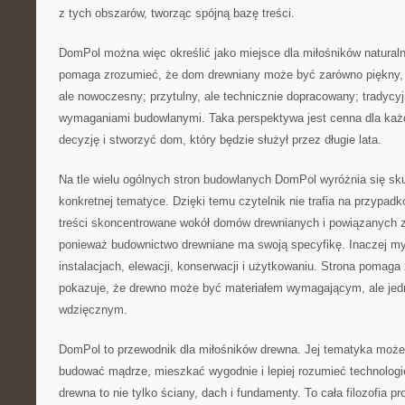
z tych obszarów, tworząc spójną bazę treści.
DomPol można więc określić jako miejsce dla miłośników natural
pomaga zrozumieć, że dom drewniany może być zarówno piękny, ja
ale nowoczesny; przytulny, ale technicznie dopracowany; tradycyj
wymaganiami budowlanymi. Taka perspektywa jest cenna dla każd
decyzję i stworzyć dom, który będzie służył przez długie lata.
Na tle wielu ogólnych stron budowlanych DomPol wyróżnia się sku
konkretnej tematyce. Dzięki temu czytelnik nie trafia na przypadk
treści skoncentrowane wokół domów drewnianych i powiązanych z
ponieważ budownictwo drewniane ma swoją specyfikę. Inaczej myśli
instalacjach, elewacji, konserwacji i użytkowaniu. Strona pomaga z
pokazuje, że drewno może być materiałem wymagającym, ale jed
wdzięcznym.
DomPol to przewodnik dla miłośników drewna. Jej tematyka może
budować mądrze, mieszkać wygodnie i lepiej rozumieć technologi
drewna to nie tylko ściany, dach i fundamenty. To cała filozofia p