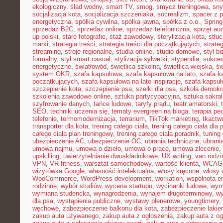
ekologiczny
,
ślad wodny
,
smart TV
,
smog
,
smycz treningowa
,
sny
socjalizacja kota
,
socjalizacja szczeniaka
,
socrealizm
,
spacer z 
energetyczna
,
spółka cywilna
,
spółka jawna
,
spółka z o.o.
,
Spring
sprzedaż B2C
,
sprzedaż online
,
sprzedaż telefoniczna
,
sprzęt au
up polski
,
stare fotografie
,
staż zawodowy
,
sterylizacja kota
,
stłu
marki
,
strategia treści
,
strategia treści dla początkujących
,
strateg
streaming
,
stroje regionalne
,
studia online
,
studio domowe
,
styl b
formalny
,
styl smart casual
,
stylizacja sylwetki
,
stypendia
,
sukces
energetyczne
,
światłowód
,
świetlica szkolna
,
świetlica wiejska
,
św
system OKR
,
szafa kapsułowa
,
szafa kapsułowa na lato
,
szafa k
początkujących
,
szafa kapsułowa na lato inspiracje
,
szafa kapsuł
szczepienie kota
,
szczepienie psa
,
szelki dla psa
,
szkoła demokr
szkolenia zawodowe online
,
sztuka partycypacyjna
,
sztuka sakra
szyfrowanie danych
,
tańce ludowe
,
taryfy prądu
,
teatr amatorski
,
SEO
,
techniki uczenia się
,
tematy evergreen na bloga
,
terapia pe
telefonie
,
termomodernizacja
,
terrarium
,
TikTok marketing
,
tkactw
transporter dla kota
,
trening całego ciała
,
trening całego ciała dla
całego ciała plan treningowy
,
trening całego ciała poradnik
,
tuning
ubezpieczenie AC
,
ubezpieczenie OC
,
ubrania techniczne
,
ubrania
umowa najmu
,
umowa o dzieło
,
umowa o pracę
,
umowa zlecenie
,
upskilling
,
uwierzytelnianie dwuskładnikowe
,
UX writing
,
van rodzi
VPN
,
VR fitness
,
warsztat samochodowy
,
wartość klienta
,
WCAG
wizytówka Google
,
własność intelektualna
,
włosy kręcone
,
włosy 
WooCommerce
,
WordPress development
,
workation
,
wspólnota e
rodzinne
,
wybór studiów
,
wycena startupu
,
wycinanki ludowe
,
wym
wymiana studencka
,
wynagrodzenia
,
wynajem długoterminowy
,
wy
dla psa
,
wystąpienia publiczne
,
wystawy plenerowe
,
youngtimery
,
węchowe
,
zabezpieczenie balkonu dla kota
,
zabezpieczenie lakie
zakup auta używanego
,
zakup auta z ogłoszenia
,
zakup auta z og