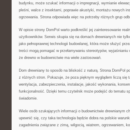
budynku, może szukać informacji o impregnacji, wymianie elewacj
pleśni, walce z insektami, poprawie akustyki, montażu nowych ins
ogrzewania. Strona odpowiada więc na potrzeby różnych grup odb
W opisie strony DomPol warto podkreślić jej zainteresowanie rea
użytkowników. Serwis skupia się na domach drewnianych nie tylk
jako pełnoprawnej technologii budowlanej, która może służyć przez
treści mogą pomagać w przełamywaniu stereotypów, wyjaśnianiu w
że drewno w budownictwie ma wiele zastosowań.
Dom drewniany to sposób na bliskość z naturą. Strona DomPol po
z różnych stron. Pokazuje, że poza pięknym wyglądem liczą się t
wentylacja, zabezpieczenia, instalacje, jakość wykonania, konser
funkcjonalność. Dzięki temu czytelnik może podejść do tematu spo
świadomie.
Wiele osób szukających informacji o budownictwie drewnianym c
upewnić się, czy taka technologia będzie dobra na polskie warun
zagadnienia związane z zimą, wilgocią, wiatrem, ogrzewaniem, kos