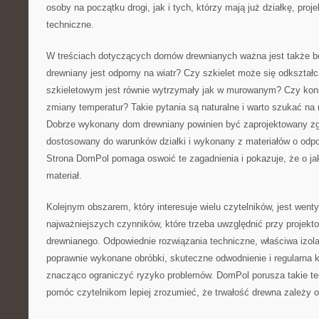
osoby na początku drogi, jak i tych, którzy mają już działkę, proje
techniczne.
W treściach dotyczących domów drewnianych ważna jest także 
drewniany jest odporny na wiatr? Czy szkielet może się odkszta
szkieletowym jest równie wytrzymały jak w murowanym? Czy kons
zmiany temperatur? Takie pytania są naturalne i warto szukać na 
Dobrze wykonany dom drewniany powinien być zaprojektowany zg
dostosowany do warunków działki i wykonany z materiałów o odp
Strona DomPol pomaga oswoić te zagadnienia i pokazuje, że o j
materiał.
Kolejnym obszarem, który interesuje wielu czytelników, jest wenty
najważniejszych czynników, które trzeba uwzględnić przy projek
drewnianego. Odpowiednie rozwiązania techniczne, właściwa izola
poprawnie wykonane obróbki, skuteczne odwodnienie i regularna 
znacząco ograniczyć ryzyko problemów. DomPol porusza takie t
pomóc czytelnikom lepiej zrozumieć, że trwałość drewna zależy o