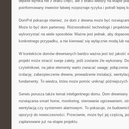
błędów wynika nie z braku chęci, ale z braku wiedzy na etapie pl
poinformowany inwestor łatwiej rozpoznaje ryzyka i potrafi lepiej
DomPol pokazuje również, że dom z drewna może być rozwiązani
Może to być dom parterowy. Różnorodność technologii i projektó
wykorzystać na wiele sposobów. Ważne jest jednak, aby dopasow
konkretnego przypadku, a nie kierować się wyłącznie modą lub na
W kontekście domów drewnianych bardzo ważna jest też jakość 
projekt może stracić swoje zalety, jeśli zostanie źle wykonany
czytelnikowi, na jakie elementy warto zwracać uwagę: połączenia
izolację, zabezpieczenie drewna, prowadzenie instalacji, wentylacj
fundamenty. To wiedza, która może pomóc uniknąć późniejszych
Serwis porusza także temat inteligentnego domu. Dom drewnian
rozwiązania smart home, monitoring, sterowanie ogrzewaniem, ośw
wentylacją czy systemem alarmowym. To pokazuje, że budownictw
opozycji do nowoczesności. Przeciwnie, może być jej częścią, jeż
zaplanowane już na etapie projektu.