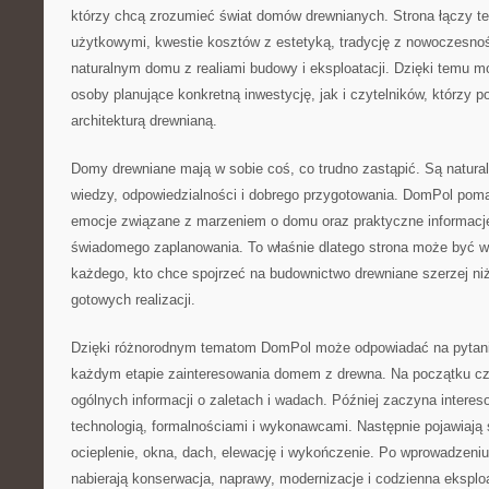
którzy chcą zrozumieć świat domów drewnianych. Strona łączy t
użytkowymi, kwestie kosztów z estetyką, tradycję z nowoczesnoś
naturalnym domu z realiami budowy i eksploatacji. Dzięki temu 
osoby planujące konkretną inwestycję, jak i czytelników, którzy po
architekturą drewnianą.
Domy drewniane mają w sobie coś, co trudno zastąpić. Są natur
wiedzy, odpowiedzialności i dobrego przygotowania. DomPol poma
emocje związane z marzeniem o domu oraz praktyczne informacje
świadomego zaplanowania. To właśnie dlatego strona może być 
każdego, kto chce spojrzeć na budownictwo drewniane szerzej niż
gotowych realizacji.
Dzięki różnorodnym tematom DomPol może odpowiadać na pytania
każdym etapie zainteresowania domem z drewna. Na początku cz
ogólnych informacji o zaletach i wadach. Później zaczyna interes
technologią, formalnościami i wykonawcami. Następnie pojawiają si
ocieplenie, okna, dach, elewację i wykończenie. Po wprowadzeni
nabierają konserwacja, naprawy, modernizacje i codzienna eksploa