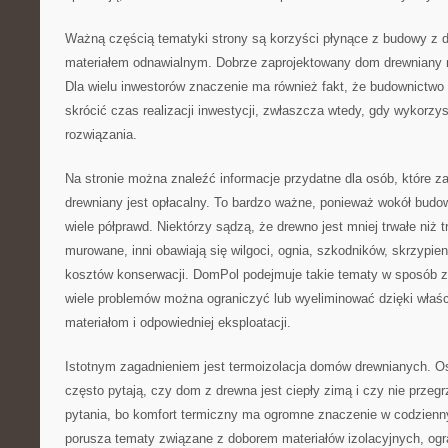
Ważną częścią tematyki strony są korzyści płynące z budowy z d
materiałem odnawialnym. Dobrze zaprojektowany dom drewniany 
Dla wielu inwestorów znaczenie ma również fakt, że budownictwo
skrócić czas realizacji inwestycji, zwłaszcza wtedy, gdy wykor
rozwiązania.
Na stronie można znaleźć informacje przydatne dla osób, które z
drewniany jest opłacalny. To bardzo ważne, ponieważ wokół budo
wiele półprawd. Niektórzy sądzą, że drewno jest mniej trwałe niż t
murowane, inni obawiają się wilgoci, ognia, szkodników, skrzypie
kosztów konserwacji. DomPol podejmuje takie tematy w sposób z
wiele problemów można ograniczyć lub wyeliminować dzięki właś
materiałom i odpowiedniej eksploatacji.
Istotnym zagadnieniem jest termoizolacja domów drewnianych. 
często pytają, czy dom z drewna jest ciepły zimą i czy nie przegr
pytania, bo komfort termiczny ma ogromne znaczenie w codzien
porusza tematy związane z doborem materiałów izolacyjnych, o