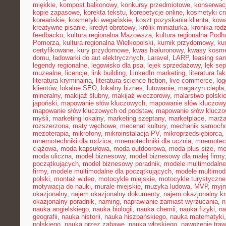
miękkie
,
kompost balkonowy
,
konkursy przedmiotowe
,
konserwac
kopie zapasowe
,
korekta tekstu
,
korepetycje online
,
kosmetyki cru
koreańskie
,
kosmetyki wegańskie
,
koszt pozyskania klienta
,
kowa
kreatywne pisanie
,
kredyt obrotowy
,
królik miniaturka
,
kronika rod
feedbacku
,
kultura regionalna Mazowsza
,
kultura regionalna Podh
Pomorza
,
kultura regionalna Wielkopolski
,
kurnik przydomowy
,
ku
certyfikowane
,
kury przydomowe
,
kwas hialuronowy
,
kwasy kosm
domu
,
ładowarki do aut elektrycznych
,
Laravel
,
LARP
,
leasing sa
legendy regionalne
,
legowisko dla psa
,
lejek sprzedażowy
,
lęk se
muzealne
,
licencje
,
link building
,
LinkedIn marketing
,
literatura fak
literatura kryminalna
,
literatura science fiction
,
live commerce
,
log
klientów
,
lokalne SEO
,
lokalny biznes
,
lutowanie
,
magazyn ciepła
mineralny
,
makijaż ślubny
,
makijaż wieczorowy
,
malarstwo polski
japoński
,
mapowanie słów kluczowych
,
mapowanie słów kluczowy
mapowanie słów kluczowych od podstaw
,
mapowanie słów kluczo
myśli
,
marketing lokalny
,
marketing szeptany
,
marketplace
,
marż
rozszerzona
,
maty węchowe
,
mecenat kultury
,
mechanik samoch
mezoterapia
,
mikrofony
,
mikroinstalacja PV
,
mikroprzedsiębiorca
,
mnemotechniki dla rodzica
,
mnemotechniki dla ucznia
,
mnemotech
ciążowa
,
moda kapsułowa
,
moda outdoorowa
,
moda plus size
,
mo
moda uliczna
,
model biznesowy
,
model biznesowy dla małej firmy
początkujących
,
model biznesowy poradnik
,
modele multimodalne
firmy
,
modele multimodalne dla początkujących
,
modele multimod
polski
,
montaż wideo
,
motocykle miejskie
,
motocykle turystyczne
motywacja do nauki
,
murale miejskie
,
muzyka ludowa
,
MVP
,
myjn
okazjonalny
,
najem okazjonalny dokumenty
,
najem okazjonalny kr
okazjonalny poradnik
,
naming
,
naprawianie zamiast wyrzucania
,
n
nauka angielskiego
,
nauka biologii
,
nauka chemii
,
nauka fizyki
,
na
geografii
,
nauka historii
,
nauka hiszpańskiego
,
nauka matematyki
polskiego
,
nauka przez zabawę
,
nauka włoskiego
,
nawożenie traw