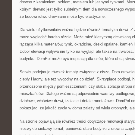
drewno z kamieniem, szkłem, metalem lub jasnymi tynkami. Możn
którym drewno jest tylko subtelnym tłem dla nowoczesnego wypo
że budownictwo drewniane może być elastyczne.
Dla wielu użytkowników ważna będzie również tematyka drzwi. Z
może wyglądać bardzo różnie. Może mieć klasyczną drewnianą e
łączącą kilka materiałów, tynk, okładzinę, deski opalane, kamień
Dobór elewacji wpływa nie tylko na wygląd, ale także na trwałość,
budynku. DomPol może być inspiracją dla osób, które chcą stwo
Serwis podejmuje również tematy związane z ciszą. Dom drewnian
ciepły i ładny, ale też wygodny na co dzień. Skrzypiące podłogi, ha
przenoszone między pomieszczeniami czy słaba izolacja stropu
mieszkańców. Dlatego ważne są odpowiednie warstwy podłogowe,
działowe, właściwe drzwi, izolacje i detale montażowe. DomPol o
pokazując, że jakość życia w domu zależy od wielu drobnych, ale
Na stronie pojawiają się również treści dotyczące renowacji sta
niezwykle ciekawy temat, ponieważ stare budynki z drewna częst