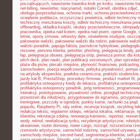
początkujących
,
nawożenie trawnika krok po kroku
,
nawożenie tra
net-billing
,
newsletter
,
niacynamid
,
notatki Cornell
,
obróbka zdjęć
,
obsługa posprzedażowa
,
ochrona marki
,
ochrona przeciwsłonecz
ocieplenie poddasza
,
oczyszczacz powietrza
,
odbiór techniczny 
techniczny mieszkania koszty
,
odbiór techniczny mieszkania por
offboarding
,
okładka książki
,
okulary przeciwsłoneczne
,
olimpiady
pracownika
,
opieka nad kotem
,
opieka nad psem
,
opinie Google
,
letnie
,
opony zimowe
,
orkiestry dęte
,
oświetlenie studyjne
,
oszczę
pakowanie walizki
,
pakowanie walizki dla rodzin
,
pakowanie waliz
walizki poradnik
,
papuga falista
,
paznokcie hybrydowe
,
pedagogik
niszowe
,
persona klienta
,
petsitter
,
phishing
,
pielęgnacja brody
,
pi
łap
,
pielęgnacja obuwia
,
pielęgnacja stóp
,
pierwsza pomoc dla kot
pitch deck
,
plan nauki
,
plan publikacji sezonowych
,
plan sprzedaż
plaże dla psów
,
plecaki miejskie
,
płynność finansowa
,
podcasting
samochodem
,
poezja współczesna
,
polityka prywatności
,
pompa c
na artykuły eksperckie
,
powłoka ceramiczna
,
praktyki studenckie
jazdy kat B
,
PrestaShop
,
procedury firmowe
,
product market fit
,
p
profilaktyka osteoporozy kiedy do lekarza
,
profilaktyka osteoporo
profilaktyka osteoporozy poradnik
,
próg rentowności
,
programowani
interakcji
,
prototypowanie
,
prywatność online
,
przegląd techniczny
przestrzeń dla młodzieży
,
przygotowanie do egzaminu
,
przygotow
treningowe
,
pszczoły w ogrodzie
,
punkty karne
,
rachunki za prąd
,
pojazdu
,
Raspberry Pi
,
raty online
,
recenzje książek
,
recykling te
redakcja tekstu
,
regulamin sklepu
,
reklama lokalna
,
reklamacje
,
r
klientów
,
rekrutacja zdalna
,
renowacja kamienic
,
reportaż
,
resear
wody
,
retinol
,
rewitalizacja rynku
,
rezydencje artystyczne
,
robotyk
akwariowe
,
router domowy
,
rower cargo
,
rozrząd
,
rozszerzona rze
rzemiosło artystyczne
,
samochód rodzinny
,
samochód używany
,
samochody miejskie
,
second hand
,
segmentacja klientów
,
self-pu
sesja wizerunkowa
,
Shopify
,
sieć mesh
,
skanowanie 3D
,
skład ks