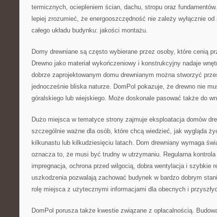
termicznych, ociepleniem ścian, dachu, stropu oraz fundamentów
lepiej zrozumieć, że energooszczędność nie zależy wyłącznie od
całego układu budynku: jakości montażu.
Domy drewniane są często wybierane przez osoby, które cenią p
Drewno jako materiał wykończeniowy i konstrukcyjny nadaje wnę
dobrze zaprojektowanym domu drewnianym można stworzyć przest
jednocześnie bliska naturze. DomPol pokazuje, że drewno nie mu
góralskiego lub wiejskiego. Może doskonale pasować także do wn
Dużo miejsca w tematyce strony zajmuje eksploatacja domów dre
szczególnie ważne dla osób, które chcą wiedzieć, jak wygląda ży
kilkunastu lub kilkudziesięciu latach. Dom drewniany wymaga świ
oznacza to, że musi być trudny w utrzymaniu. Regularna kontrola
impregnacja, ochrona przed wilgocią, dobra wentylacja i szybkie 
uszkodzenia pozwalają zachować budynek w bardzo dobrym stani
rolę miejsca z użytecznymi informacjami dla obecnych i przyszłyc
DomPol porusza także kwestie związane z opłacalnością. Budo