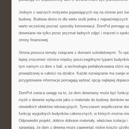
Jednym z ważnych motywów pojawiających się na stronie jest św
budowy. Budowa domu to dla wielu osób jedna z najważniejszych d
warto wcześniej poznać sposoby konserwacji. DomPol pomaga sp
drewniane nie tylko przez pryzmat ładnych zdjęć i marzeń o spok
strony finansowej.
Strona porusza tematy związane z domami szkieletowymi. To spr
lepiej zrozumieć różnice między poszczególnymi typami budynków
tym samym co dom z bali, a technologia prefabrykowana różni si
prowadzonej w całości na działce. Każde rozwiązanie ma swoje w
przygotowane informacje pomagają wybrać opcję najlepiej dopaso
DomPol zwraca uwagę na to, że dom drewniany może być funkcjo
myśli o drewnie wyłącznie jako o materiale do budowy domków wa
niewielkich obiektów rekreacyjnych. Tymczasem współczesne do
funkcję wygodnych budynków całorocznych, w których można mies
Odpowiedni projekt, dobrze dobrane materiały, właściwa izolacja 
sprawiają, że dom z drewna może zapewniać niskie koszty użytk