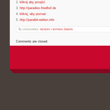
2.
kliknij aby przejść
3.
http://paradies-friedhof.de
4.
kliknij, aby poznać
5.
http://parallel-welten.info
CATEGORIES:
DESERY I WYPIEKI ŚWIATA
Comments are closed.