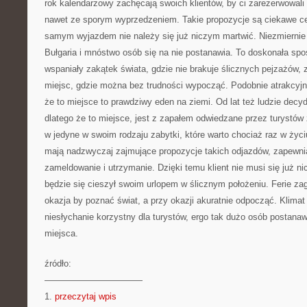
rok kalendarzowy zachęcają swoich klientów, by ci zarezerwowali
nawet ze sporym wyprzedzeniem. Takie propozycje są ciekawe ce
samym wyjazdem nie należy się już niczym martwić. Niezmiernie 
Bułgaria i mnóstwo osób się na nie postanawia. To doskonała sp
wspaniały zakątek świata, gdzie nie brakuje ślicznych pejzażów,
miejsc, gdzie można bez trudności wypocząć. Podobnie atrakcyjn
że to miejsce to prawdziwy eden na ziemi. Od lat też ludzie decyd
dlatego że to miejsce, jest z zapałem odwiedzane przez turystów 
w jedyne w swoim rodzaju zabytki, które warto chociaż raz w życi
mają nadzwyczaj zajmujące propozycje takich odjazdów, zapewni
zameldowanie i utrzymanie. Dzięki temu klient nie musi się już n
będzie się cieszył swoim urlopem w ślicznym położeniu. Ferie za
okazja by poznać świat, a przy okazji akuratnie odpocząć. Klima
niesłychanie korzystny dla turystów, ergo tak dużo osób postanaw
miejsca.
źródło:
———————————
1.
przeczytaj wpis