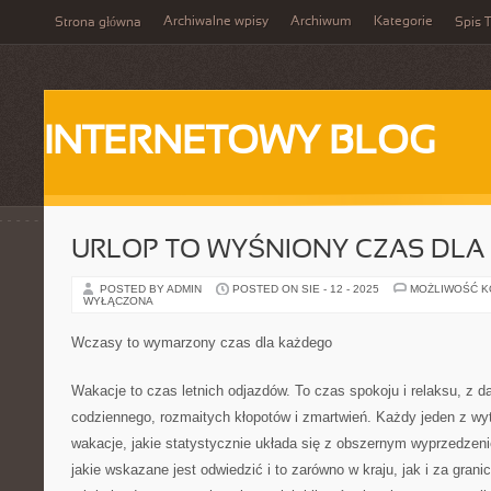
Archiwalne wpisy
Archiwum
Kategorie
Strona główna
Spis T
INTERNETOWY BLOG
URLOP TO WYŚNIONY CZAS DLA
POSTED BY ADMIN
POSTED ON SIE - 12 - 2025
MOŻLIWOŚĆ 
WYŁĄCZONA
Wczasy to wymarzony czas dla każdego
Wakacje to czas letnich odjazdów. To czas spokoju i relaksu, z d
codziennego, rozmaitych kłopotów i zmartwień. Każdy jeden z wy
wakacje, jakie statystycznie układa się z obszernym wyprzedzen
jakie wskazane jest odwiedzić i to zarówno w kraju, jak i za grani