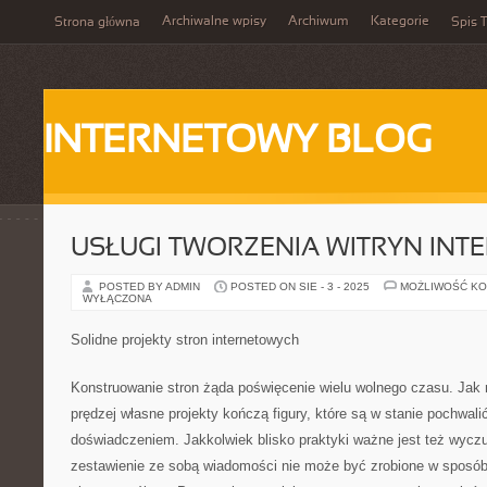
Archiwalne wpisy
Archiwum
Kategorie
Strona główna
Spis T
INTERNETOWY BLOG
USŁUGI TWORZENIA WITRYN IN
POSTED BY ADMIN
POSTED ON SIE - 3 - 2025
MOŻLIWOŚĆ K
WYŁĄCZONA
Solidne projekty stron internetowych
Konstruowanie stron żąda poświęcenie wielu wolnego czasu. Jak 
prędzej własne projekty kończą figury, które są w stanie pochwalić
doświadczeniem. Jakkolwiek blisko praktyki ważne jest też wycz
zestawienie ze sobą wiadomości nie może być zrobione w sposó