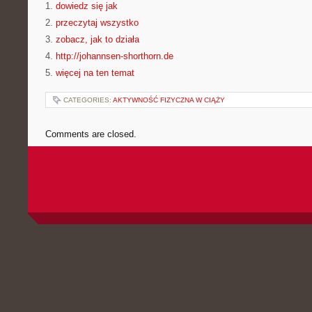
1.
dowiedz się jak
2.
przeczytaj wszystko
3.
zobacz, jak to działa
4.
http://johannsen-shorthorn.de
5.
więcej na ten temat
CATEGORIES:
AKTYWNOŚĆ FIZYCZNA W CIĄŻY
Comments are closed.