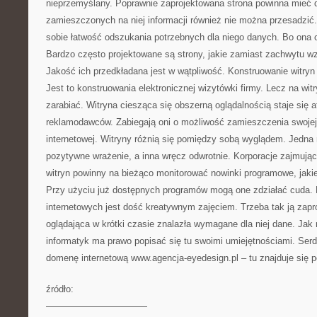
nieprzemyślany. Poprawnie zaprojektowana strona powinna mieć d
zamieszczonych na niej informacji również nie można przesadzić
sobie łatwość odszukania potrzebnych dla niego danych. Bo ona 
Bardzo często projektowane są strony, jakie zamiast zachwytu w
Jakość ich przedkładana jest w wątpliwość. Konstruowanie witryn
Jest to konstruowania elektronicznej wizytówki firmy. Lecz na wi
zarabiać. Witryna ciesząca się obszerną oglądalnością staje się a
reklamodawców. Zabiegają oni o możliwość zamieszczenia swojej 
internetowej. Witryny różnią się pomiędzy sobą wyglądem. Jedn
pozytywne wrażenie, a inna wręcz odwrotnie. Korporacje zajmując
witryn powinny na bieżąco monitorować nowinki programowe, jakie
Przy użyciu już dostępnych programów mogą one zdziałać cuda. 
internetowych jest dość kreatywnym zajęciem. Trzeba tak ją zapr
oglądająca w krótki czasie znalazła wymagane dla niej dane. Jak n
informatyk ma prawo popisać się tu swoimi umiejętnościami. Se
domenę internetową www.agencja-eyedesign.pl – tu znajduje się pe
źródło:
———————————