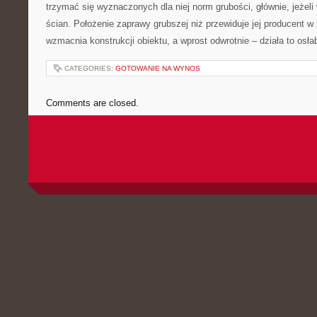
trzymać się wyznaczonych dla niej norm grubości, głównie, jeże
ścian. Położenie zaprawy grubszej niż przewiduje jej producent 
wzmacnia konstrukcji obiektu, a wprost odwrotnie – działa to osła
CATEGORIES:
GOTOWANIE NA WYNOS
Comments are closed.