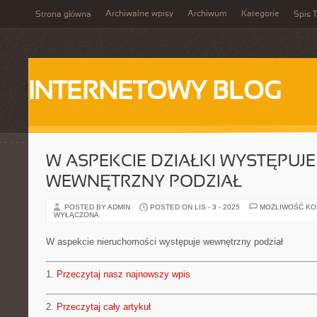
Archiwalne wpisy
Archiwum
Kategorie
Strona główna
Spis T
INTERNETOWY BLOG
W ASPEKCIE DZIAŁKI WYSTĘPUJE
WEWNĘTRZNY PODZIAŁ
POSTED BY ADMIN
POSTED ON LIS - 3 - 2025
MOŻLIWOŚĆ K
WYŁĄCZONA
W aspekcie nieruchomości występuje wewnętrzny podział
1.
Przeczytaj nasz najnowszy wpis
2.
Przeczytaj cały artykuł