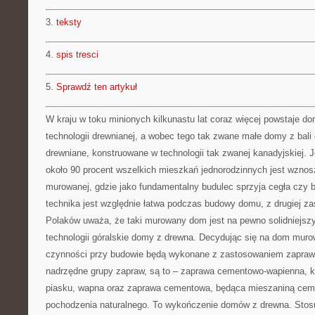
3.
teksty
4.
spis tresci
5.
Sprawdź ten artykuł
W kraju w toku minionych kilkunastu lat coraz więcej powstaje
technologii drewnianej, a wobec tego tak zwane małe domy z bali
drewniane, konstruowane w technologii tak zwanej kanadyjskiej.
około 90 procent wszelkich mieszkań jednorodzinnych jest wznosz
murowanej, gdzie jako fundamentalny budulec sprzyja cegła czy
technika jest względnie łatwa podczas budowy domu, z drugiej z
Polaków uważa, że taki murowany dom jest na pewno solidniejsz
technologii góralskie domy z drewna. Decydując się na dom muro
czynności przy budowie będą wykonane z zastosowaniem zapraw 
nadrzędne grupy zapraw, są to – zaprawa cementowo-wapienna, kt
piasku, wapna oraz zaprawa cementowa, będąca mieszaniną ceme
pochodzenia naturalnego. To wykończenie domów z drewna. Stos