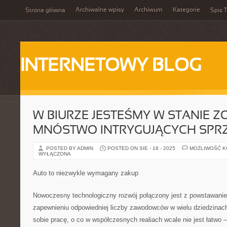
Archiwalne wpisy
Archiwum
Kategorie
Strona główna
Spis T
INTERNETOWY BLOG
W BIURZE JESTEŚMY W STANIE 
MNÓSTWO INTRYGUJĄCYCH SPR
POSTED BY ADMIN
POSTED ON SIE - 18 - 2025
MOŻLIWOŚĆ 
WYŁĄCZONA
Auto to niezwykle wymagany zakup
Nowoczesny technologiczny rozwój połączony jest z powstawan
zapewnieniu odpowiedniej liczby zawodowców w wielu dziedzinac
sobie pracę, o co w współczesnych realiach wcale nie jest łatwo –