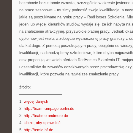
bezrobocie bezustannie wzrasta, szczególnie w okresie jesienno
na prace sezonowe – musimy podnosić swoje kwalifikacje, a naw
jakie są poszukiwane na rynku pracy – RedHorses Szkolenia. Mło
jeden lub więcej kierunków studiów, wydaje się, że ich nabyta na
na znalezienie atrakcyjnej, przyzwoicie płatnej pracy. Jednak oka
dyplomów jest wielu, a zdobycie wyznaczonej pracy graniczy z 
dla każdego. Z pomocą poszukującym pracy, obojętnie od wiedzy
kwalifikacji, nadchodzą firmy szkoleniowe, które chyba najprawidł
oraz proponują w swoich ofertach RedHorses Szkolenia IT, mając
uczestników do zawodów oczekiwanych przez pracodawców, czy t
kwalifikacji, które pozwolą na łatwiejsze znalezienie pracy.
źródło:
———————————
1.
więcej danych
2.
http://team-rampage-berlin.de
3.
http://teatime-andmore.de
4.
kliknij, aby sprawdzić
5.
http://temic-hf.de