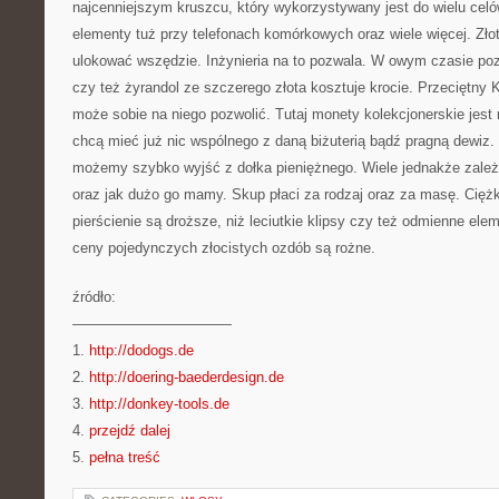
najcenniejszym kruszcu, który wykorzystywany jest do wielu celów
elementy tuż przy telefonach komórkowych oraz wiele więcej. Zło
ulokować wszędzie. Inżynieria na to pozwala. W owym czasie po
czy też żyrandol ze szczerego złota kosztuje krocie. Przeciętny 
może sobie na niego pozwolić. Tutaj monety kolekcjonerskie jest n
chcą mieć już nic wspólnego z daną biżuterią bądź pragną dewiz.
możemy szybko wyjść z dołka pieniężnego. Wiele jednakże zależy o
oraz jak dużo go mamy. Skup płaci za rodzaj oraz za masę. Ciężk
pierścienie są droższe, niż leciutkie klipsy czy też odmienne el
ceny pojedynczych złocistych ozdób są rożne.
źródło:
———————————
1.
http://dodogs.de
2.
http://doering-baederdesign.de
3.
http://donkey-tools.de
4.
przejdź dalej
5.
pełna treść