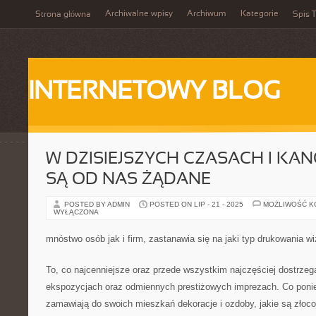
Archiwalne wpisy
Archiwum
Kategorie
Strona główna
Spis T
INTERNETOWY BLOG
W DZISIEJSZYCH CZASACH I KAN
SĄ OD NAS ŻĄDANE
POSTED BY ADMIN
POSTED ON LIP - 21 - 2025
MOŻLIWOŚĆ 
WYŁĄCZONA
mnóstwo osób jak i firm, zastanawia się na jaki typ drukowania 
To, co najcenniejsze oraz przede wszystkim najczęściej dostrzega
ekspozycjach oraz odmiennych prestiżowych imprezach. Co poniekt
zamawiają do swoich mieszkań dekoracje i ozdoby, jakie są złoco