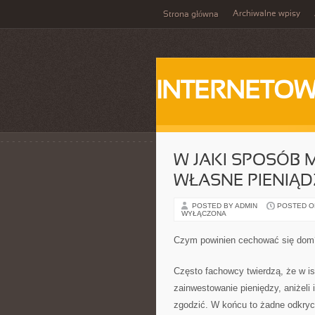
Archiwalne wpisy
Strona główna
INTERNETOW
W JAKI SPOSÓB
WŁASNE PIENIĄD
POSTED BY ADMIN
POSTED ON 
WYŁĄCZONA
Czym powinien cechować się dom
Często fachowcy twierdzą, że w i
zainwestowanie pieniędzy, aniżeli 
zgodzić. W końcu to żadne odkryci