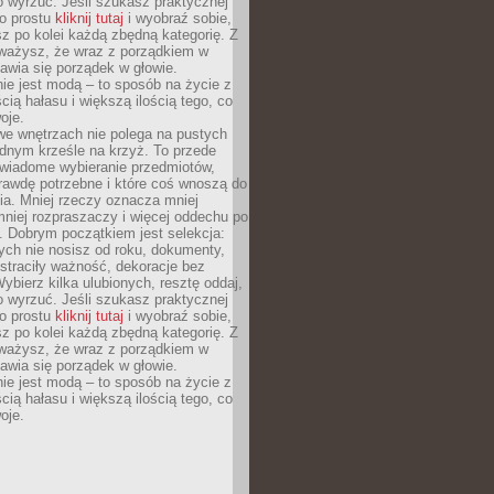
o wyrzuć. Jeśli szukasz praktycznej
po prostu
kliknij tutaj
i wyobraź sobie,
z po kolei każdą zbędną kategorię. Z
ażysz, że wraz z porządkiem w
awia się porządek w głowie.
ie jest modą – to sposób na życie z
ścią hałasu i większą ilością tego, co
oje.
we wnętrzach nie polega na pustych
ednym krześle na krzyż. To przede
wiadome wybieranie przedmiotów,
rawdę potrzebne i które coś wnoszą do
ia. Mniej rzeczy oznacza mniej
mniej rozpraszaczy i więcej oddechu po
. Dobrym początkiem jest selekcja:
rych nie nosisz od roku, dokumenty,
straciły ważność, dekoracje bez
ybierz kilka ulubionych, resztę oddaj,
o wyrzuć. Jeśli szukasz praktycznej
po prostu
kliknij tutaj
i wyobraź sobie,
z po kolei każdą zbędną kategorię. Z
ażysz, że wraz z porządkiem w
awia się porządek w głowie.
ie jest modą – to sposób na życie z
ścią hałasu i większą ilością tego, co
oje.