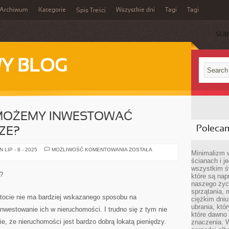
Archiwum
Kategorie
Wszystkie dni
Tagi
Tagi
Spis Treści
SUB
Y BLOG
 MOŻEMY INWESTOWAĆ
Poleca
ZE?
W
LIP - 8 - 2025
MOŻLIWOŚĆ KOMENTOWANIA
ZOSTAŁA
Minimalizm 
JAKI
ścianach i j
SPOSÓB
MOŻEMY
wszystkim ś
INWESTOWAĆ
?
które są nap
WŁASNE
PIENIĄDZE?
naszego życ
sprzątania, 
stocie nie ma bardziej wskazanego sposobu na
ciężkim dniu
ubrania, któ
inwestowanie ich w nieruchomości. I trudno się z tym nie
które dawno 
e, że nieruchomości jest bardzo dobrą lokatą pieniędzy.
znaczenia. W