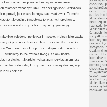
sprzedaj alb
u? Cóż, najbardziej powszechne są wszelkiej maści
checklisty, 
że wykreślas
ych miastach w naszym kraju. W szczególności Warszawa
czasem zauw
tak naprawdę jest w stanie zagwarantować zwrot. To może
szafkach poj
Minimalizm n
wiązuje, ale ogólnie inwestowanie własnych środków w
mniejszą ilo
 naprawdę wielu przypadkach są pełną gwarancją
naprawdę Tw
Minimalizm 
ścianach i j
wszystkim ś
rakcyjnie położone, ponieważ im atrakcyjniejsza lokalizacja
które są nap
atrakcyjniejsze mieszkania są bardzo drogie. Szczególnie
naszego życ
sprzątania, 
ci w Warszawie są tak naprawdę jednymi z droższych w
ciężkim dniu
ca. Powinniśmy także zwrócić uwagę, że aby nasze
ubrania, któ
które dawno 
biać na siebie, najbardziej wskazanym rozwiązaniem jest
znaczenia. W
sprzedaj alb
t bardzo wielu ludzi, którzy nie mają swojego lokum, więc
checklisty, 
muś nieruchomości…
że wykreślas
czasem zauw
szafkach poj
Minimalizm n
mniejszą ilo
naprawdę Tw