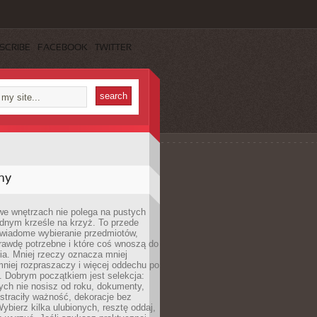
SCRIBE
FACEBOOK
TWITTER
my
we wnętrzach nie polega na pustych
ednym krześle na krzyż. To przede
wiadome wybieranie przedmiotów,
rawdę potrzebne i które coś wnoszą do
ia. Mniej rzeczy oznacza mniej
mniej rozpraszaczy i więcej oddechu po
. Dobrym początkiem jest selekcja:
rych nie nosisz od roku, dokumenty,
straciły ważność, dekoracje bez
ybierz kilka ulubionych, resztę oddaj,