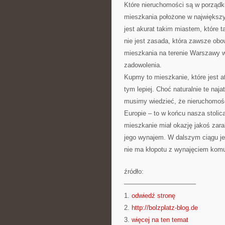
Które nieruchomości są w porządk
mieszkania położone w największ
jest akurat takim miastem, które 
nie jest zasada, która zawsze obo
mieszkania na terenie Warszawy w
zadowolenia.
Kupmy to mieszkanie, które jest at
tym lepiej. Choć naturalnie te naj
musimy wiedzieć, że nieruchomoś
Europie – to w końcu nasza stoli
mieszkanie miał okazję jakoś zara
jego wynajem. W dalszym ciągu jes
nie ma kłopotu z wynajęciem ko
źródło:
———————————
1.
odwiedź stronę
2.
http://bolzplatz-blog.de
3.
więcej na ten temat