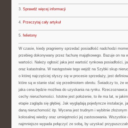
3.
Sprawdź więcej informacji
4.
Przeczytaj cały artykuł
5.
felietony
W czasie, kiedy pragniemy sprzedać posiadłość nadchodzi moment 
przebieg dokonywany przez fachurę majątkowego. Bazuje on na
wartości. Należy ogłosić jaka jest wartość rynkowa posiadłości, ja
oraz katastralna. W następstwie tego wejdź na Szybki skup nier
o której najczęściej słyszy się w procesie sprzedaży, jest defini
które są w stanie stać się przedmiotem obrotu. Świadczy to, że
jaka cena będzie możliwa do uzyskania na rynku. Rzeczoznawca
cechy nieruchomości. Istotne jest położenie, to ile ma lat, w jaki
etapie zagląda się głębiej. Jak wyglądają pojedyncze instalacje, j
daną nieruchomość itp. Wycena jest trudnym i wybitnie złożon
kolosalnej wiedzy oraz umiejętności jej zastosowania. Wszystkie
najmniejsze wypada połączyć ze sobą, by uzyskać przypuszczal