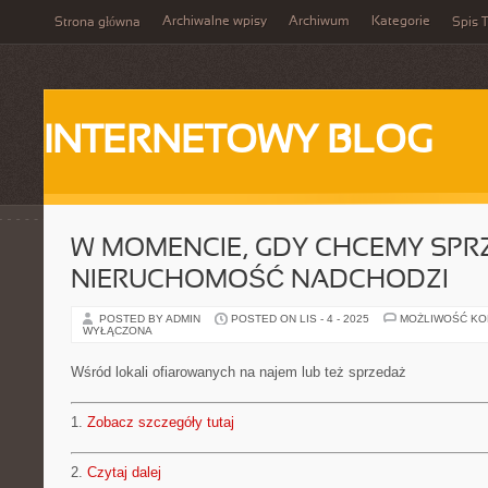
Archiwalne wpisy
Archiwum
Kategorie
Strona główna
Spis T
INTERNETOWY BLOG
W MOMENCIE, GDY CHCEMY SPR
NIERUCHOMOŚĆ NADCHODZI
POSTED BY ADMIN
POSTED ON LIS - 4 - 2025
MOŻLIWOŚĆ K
WYŁĄCZONA
Wśród lokali ofiarowanych na najem lub też sprzedaż
1.
Zobacz szczegóły tutaj
2.
Czytaj dalej