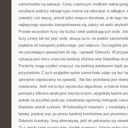
samochodów są wakacje. Coraz częstszym środkiem wakacyjnego
rezultacie podróży takiego typu można się odszukać w odległym 
zwiedzić coś więcej, aniżeli tylko miejsce docelowe, a do tego ni
najlepszego sposobu transportowania się zależy od wielu atrybut
Przede wszystkim liczy się liczba i wiek podróżujących osób. Je
liczy cztery lub też pięć osób, okazja na to, że podróż samochod
popłatna od transportu publicznego, jest większa. Szczególnie jeż
nie posiadające upoważnień do ulg – sprawdź Dobrucki. W przyp
sytuacja jest nieco znacznie bardziej złożona oraz kłopotliwa do 
Pociechy mogą szybko zmęczyć się podróżą autobusem bądź poc
przystanków. Z tych względów wybór samochodu zdaje się być l
uprzejmie zapraszamy na sprawdź,. Nie bez przesłania jest również
zwiedzania. Jeśli ma to być wycieczka objazdowa, w trakcie któr
pomiędzy kilkoma atrakcjami turystycznymi, wygodniej będzie po
jednak na przykład podczas zwiedzania ogromnej metropolii sam
kłopotem aniżeli zyskiem. W kolosalnych miastach, z rozwiniętą s
łatwiej, prędzej oraz po prostu bardziej komfortowo jest przemies
Dobrucki Autokary. Inną alternatywą, jeśli do pokonania się niewielk
To z reguły tanie rozwiązanie, środek przewozu, którym wolno prz