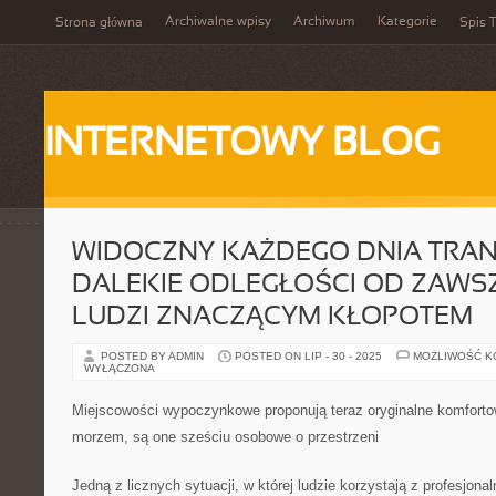
Archiwalne wpisy
Archiwum
Kategorie
Strona główna
Spis T
INTERNETOWY BLOG
WIDOCZNY KAŻDEGO DNIA TRA
DALEKIE ODLEGŁOŚCI OD ZAWSZ
LUDZI ZNACZĄCYM KŁOPOTEM
POSTED BY ADMIN
POSTED ON LIP - 30 - 2025
MOŻLIWOŚĆ 
WYŁĄCZONA
Miejscowości wypoczynkowe proponują teraz oryginalne komforto
morzem, są one sześciu osobowe o przestrzeni
Jedną z licznych sytuacji, w której ludzie korzystają z profesjon