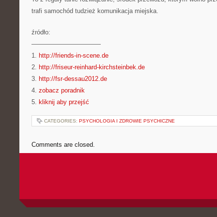
trafi samochód tudzież komunikacja miejska.
źródło:
———————————
1.
http://friends-in-scene.de
2.
http://friseur-reinhard-kirchsteinbek.de
3.
http://fsr-dessau2012.de
4.
zobacz poradnik
5.
kliknij aby przejść
CATEGORIES:
PSYCHOLOGIA I ZDROWIE PSYCHICZNE
Comments are closed.