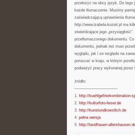
przełożyć na obcy język. Do tego 
każde tłumaczenie. Musimy pamięt
zaświadczającą uprawnienia tłumac
http://www.izabela-koziel.pl ma k
stwierdzające jego „przysięgłość”.
przetłumaczonego dokumentu. Co in
dokumentu, jednak też musi przed
wyglądu, jak i ze względu na zawa
poruszać w kraju, w którym przet
podważyć pracy wykonanej przez 
źródło:
———————————
1.
http://kuehlgefrierkombination-
2.
http://kulturfoto-lieser.de
3.
http://kunstundkoestlich.de
4.
pełna wersja
5.
http://landfrauen-allershausen.d