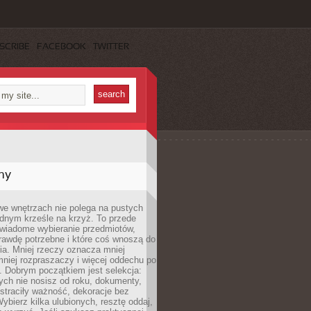
SCRIBE
FACEBOOK
TWITTER
my
we wnętrzach nie polega na pustych
ednym krześle na krzyż. To przede
wiadome wybieranie przedmiotów,
rawdę potrzebne i które coś wnoszą do
ia. Mniej rzeczy oznacza mniej
mniej rozpraszaczy i więcej oddechu po
. Dobrym początkiem jest selekcja:
rych nie nosisz od roku, dokumenty,
straciły ważność, dekoracje bez
ybierz kilka ulubionych, resztę oddaj,