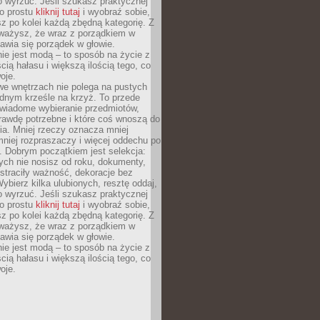
o wyrzuć. Jeśli szukasz praktycznej
po prostu
kliknij tutaj
i wyobraź sobie,
z po kolei każdą zbędną kategorię. Z
ażysz, że wraz z porządkiem w
awia się porządek w głowie.
ie jest modą – to sposób na życie z
ścią hałasu i większą ilością tego, co
oje.
we wnętrzach nie polega na pustych
ednym krześle na krzyż. To przede
wiadome wybieranie przedmiotów,
rawdę potrzebne i które coś wnoszą do
ia. Mniej rzeczy oznacza mniej
mniej rozpraszaczy i więcej oddechu po
. Dobrym początkiem jest selekcja:
rych nie nosisz od roku, dokumenty,
straciły ważność, dekoracje bez
ybierz kilka ulubionych, resztę oddaj,
o wyrzuć. Jeśli szukasz praktycznej
po prostu
kliknij tutaj
i wyobraź sobie,
z po kolei każdą zbędną kategorię. Z
ażysz, że wraz z porządkiem w
awia się porządek w głowie.
ie jest modą – to sposób na życie z
ścią hałasu i większą ilością tego, co
oje.