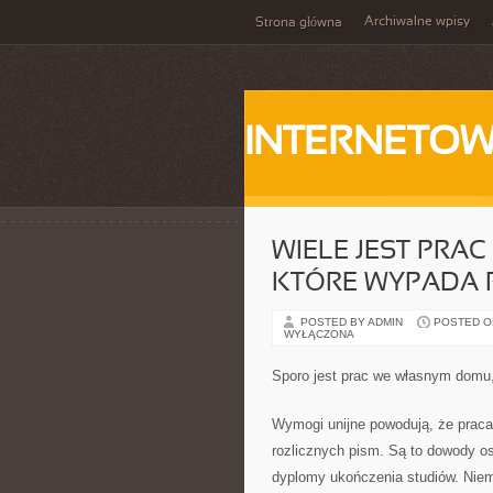
Archiwalne wpisy
Strona główna
INTERNETOW
WIELE JEST PRA
KTÓRE WYPADA 
POSTED BY ADMIN
POSTED ON 
WYŁĄCZONA
Sporo jest prac we własnym domu,
Wymogi unijne powodują, że praca
rozlicznych pism. Są to dowody os
dyplomy ukończenia studiów. Niem