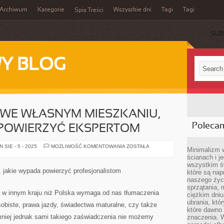
Archiwum
Kategorie
Wszystkie dni
Tagi
Tagi
Spis Treści
SUB
Y BLOG
C WE WŁASNYM MIESZKANIU,
Poleca
POWIERZYĆ EKSPERTOM
WIELE
SIE - 5 - 2025
MOŻLIWOŚĆ KOMENTOWANIA
ZOSTAŁA
Minimalizm 
JEST
ścianach i j
PRAC
WE
wszystkim ś
WŁASNYM
 jakie wypada powierzyć profesjonalistom
które są nap
MIESZKANIU,
KTÓRE
naszego życ
WYPADA
sprzątania, 
POWIERZYĆ
 w innym kraju niż Polska wymaga od nas tłumaczenia
ciężkim dniu
EKSPERTOM
ubrania, któ
obiste, prawa jazdy, świadectwa maturalne, czy także
które dawno 
niej jednak sami takiego zaświadczenia nie możemy
znaczenia. W