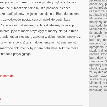
sprzedaj alb
jest pomocny tłumacz przysięgły, który wykona dla nas
checklisty, 
że wykreślas
ać, że tłumaczenia takie muszą posiadać pieczęć
czasem zauw
za, bądź placówki w jakiej funkcjonuje. Biuro tłumaczeń
szafkach poj
Minimalizm n
ilku zawodowców posiadających należyte certyfikaty
mniejszą ilo
 Po uiszczeniu stosownej zapłaty dostajemy kilka kopii
naprawdę Tw
Minimalizm 
teresujące tłumacz przysięgły tłumaczy nie tylko treść
ścianach i j
wszystkim ś
stawić każdą pieczątkę zawartą w dokumencie, zarówno z
które są nap
rte w niej słowa. Z takimi dokumentami możemy się już
naszego życ
sprzątania, 
łumaczone dokumenty były nam potrzebne. Nikt nie może
ciężkim dniu
tłumacza przysięgłego.
ubrania, któ
które dawno 
znaczenia. W
sprzedaj alb
checklisty, 
że wykreślas
czasem zauw
sparsam.de
szafkach poj
Minimalizm n
mniejszą ilo
naprawdę Tw
e