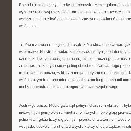
Potrzebuje spójnej myśli, odwagi i pomysłu. Meble-galant.pl zdaje
wybierać takie wyposażenie, które nie ginie w tle, ale tworzy punk
wnętrze przestaje być anonimowe, a zaczyna opowiadać o gustac
właściciela.
To również świetne miejsce dla osób, które chcą obserwować, ja
wzornictwo. Na stronie widać zainteresowanie tym, co futurystycz
czerpie z dawnych epok, ornamentu, historii i ręcznego rzemiosła
że serwis nie zamyka się w jednej stylistyce. Zamiast tego propon
meble jako na obszar, w którym mogą spotykać się technologia, k
właśnie czyni tę stronę interesującą dla szerokiego grona odbior
osoby po prostu szukające czegoś naprawdę wyjątkowego.
Jeśli więc opisać Meble-galant.pl jednym dłuższym obrazem, był
niezwykłych pomysłów na wnętrza, w których meble grają pierwsz
pełna wizji, gdzie liczy się pomysł, jakość, charakter i śmiałość 
wszystko dookoła. To strona dla tych, którzy chcą urządzać wnęt