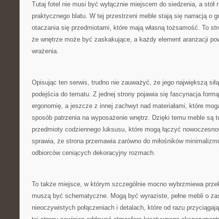
Tutaj fotel nie musi być wyłącznie miejscem do siedzenia, a stół n
praktycznego blatu. W tej przestrzeni meble stają się narracją o g
otaczania się przedmiotami, które mają własną tożsamość. To stro
że wnętrze może być zaskakujące, a każdy element aranżacji pow
wrażenia.
Opisując ten serwis, trudno nie zauważyć, że jego największą sił
podejścia do tematu. Z jednej strony pojawia się fascynacja formą
ergonomię, a jeszcze z innej zachwyt nad materiałami, które mog
sposób patrzenia na wyposażenie wnętrz. Dzięki temu meble są t
przedmioty codziennego luksusu, które mogą łączyć nowoczesność
sprawia, że strona przemawia zarówno do miłośników minimalizmu
odbiorców ceniących dekoracyjny rozmach.
To także miejsce, w którym szczególnie mocno wybrzmiewa przek
muszą być schematyczne. Mogą być wyraziste, pełne mebli o zas
nieoczywistych połączeniach i detalach, które od razu przyciągaj