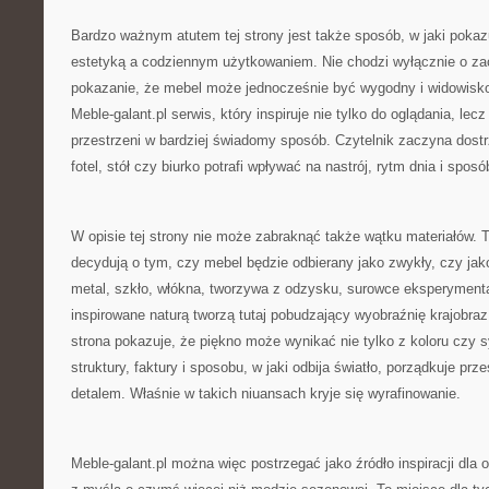
Bardzo ważnym atutem tej strony jest także sposób, w jaki pokaz
estetyką a codziennym użytkowaniem. Nie chodzi wyłącznie o za
pokazanie, że mebel może jednocześnie być wygodny i widowisko
Meble-galant.pl serwis, który inspiruje nie tylko do oglądania, lec
przestrzeni w bardziej świadomy sposób. Czytelnik zaczyna dost
fotel, stół czy biurko potrafi wpływać na nastrój, rytm dnia i spos
W opisie tej strony nie może zabraknąć także wątku materiałów. T
decydują o tym, czy mebel będzie odbierany jako zwykły, czy ja
metal, szkło, włókna, tworzywa z odzysku, surowce eksperyment
inspirowane naturą tworzą tutaj pobudzający wyobraźnię krajobraz
strona pokazuje, że piękno może wynikać nie tylko z koloru czy sy
struktury, faktury i sposobu, w jaki odbija światło, porządkuje prz
detalem. Właśnie w takich niuansach kryje się wyrafinowanie.
Meble-galant.pl można więc postrzegać jako źródło inspiracji dla