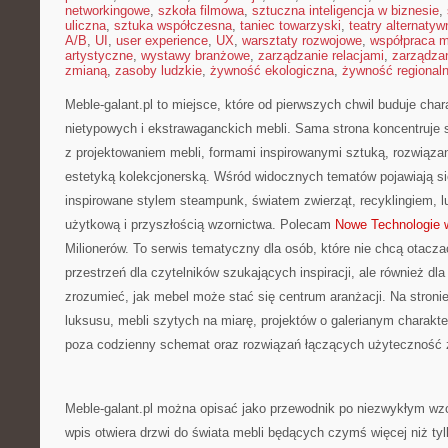
networkingowe
,
szkoła filmowa
,
sztuczna inteligencja w biznesie
,
uliczna
,
sztuka współczesna
,
taniec towarzyski
,
teatry alternatyw
A/B
,
UI
,
user experience
,
UX
,
warsztaty rozwojowe
,
współpraca 
artystyczne
,
wystawy branżowe
,
zarządzanie relacjami
,
zarządzan
zmianą
,
zasoby ludzkie
,
żywność ekologiczna
,
żywność regional
Meble-galant.pl to miejsce, które od pierwszych chwil buduje cha
nietypowych i ekstrawaganckich mebli. Sama strona koncentruje
z projektowaniem mebli, formami inspirowanymi sztuką, rozwiąza
estetyką kolekcjonerską. Wśród widocznych tematów pojawiają s
inspirowane stylem steampunk, światem zwierząt, recyklingiem, 
użytkową i przyszłością wzornictwa. Polecam
Nowe Technologie 
Milionerów. To serwis tematyczny dla osób, które nie chcą otacza
przestrzeń dla czytelników szukających inspiracji, ale również dla
zrozumieć, jak mebel może stać się centrum aranżacji. Na stroni
luksusu, mebli szytych na miarę, projektów o galerianym charak
poza codzienny schemat oraz rozwiązań łączących użyteczność 
Meble-galant.pl można opisać jako przewodnik po niezwykłym wzo
wpis otwiera drzwi do świata mebli będących czymś więcej niż t