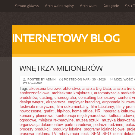
Archiwalne wpisy
Archiwum
Kategorie
Strona główna
Spis T
INTERNETOWY BLOG
WNĘTRZA MILIONERÓW
POSTED BY ADMIN
POSTED ON MAR - 30 - 2026
MOŻLIWOŚĆ 
WYŁĄCZONA
Tagi:
akcesoria biurowe
,
aktorstwo
,
analiza Big Data
,
analiza tren
społecznościowe
,
architektura krajobrazu
,
automatyzacja marketi
produktów
,
casting
,
choreografia
,
consulting biznesowy
,
content v
design wnętrz
,
ekspertyza
,
employer branding
,
ergonomia biurowa
festiwale muzyczne
,
film dokumentalny
,
film fabularny
,
filmy prom
nowoczesne
,
grafitti
,
hip-hop
,
home office
,
HR
,
integracja kulturo
koncerty plenerowe
,
konferencje międzynarodowe
,
kultura ludowa
ogrodowe
,
miejsca rekreacyjne
,
muzea sztuki
,
muzyka klasyczna
organizacja dokumentów
,
parki narodowe
,
podróże rodzinne
,
poka
procesy produkcji
,
produkty lokalne
,
programy lojalnościowe
,
proj
prasowa
,
reklama TV
,
robotyzacja
,
rock
,
SEM
,
SEO
,
serial doku