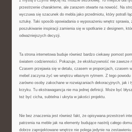
z myślą o czymś więcej niż modzie sezonowej. To miejsce dla ty
przestrzenie charakterne, ale zarazem otwarte na nowość. Na st
wyczuwa się szacunek do mebla jako przedmiotu, który potrafi łąc
sztukę. Taki sposób opowiadania o wyposażeniu wnętrz sprawia,
poszukiwanie inspiracji zamienia się w spotkanie z designem, kt
odważniejszych decyzji.
Ta strona internetowa buduje również bardzo ciekawy pomost po
światem codzienności. Pokazuje, że ekskluzywność nie zawsze 
Czasem przejawia się w detalu, czasem w proporcjach, czasem w
mebel zaczyna żyć we wnętrzu własnym rytmem. Z tego powodu 
zarówno osoby zakochane w rozwiązaniach dekoracyjnych, jak i t
krzyku. Tu ekstrawagancja nie ma jednej definicji. Może być błysz
też być cicha, subtelna i ukryta w jakości projektu.
Nie bez znaczenia jest również fakt, że opisywana przestrzeń in
patrzenia na meble jak na elementy budujące nastrój całego dom
dobrze zaprojektowane wnętrze nie polega jedynie na zestawieniu