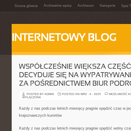
Archiwalne wpisy
Archiwum
Kategorie
Strona główna
Spis T
INTERNETOWY BLOG
WSPÓŁCZEŚNIE WIĘKSZA CZĘŚĆ
DECYDUJE SIĘ NA WYPATRYWANI
ZA POŚREDNICTWEM BIUR PODR
POSTED BY ADMIN
POSTED ON WRZ - 4 - 2025
MOŻLIWOŚĆ 
WYŁĄCZONA
Każdy z nas podczas letnich miesięcy pragnie spędzić czas w je
krajoznawczych kurortów
Każdy z nas podczas letnich miesięcy pragnie spędzić wolny cza