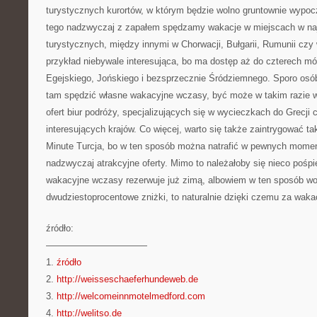
turystycznych kurortów, w którym będzie wolno gruntownie wypoc
tego nadzwyczaj z zapałem spędzamy wakacje w miejscach w na
turystycznych, między innymi w Chorwacji, Bułgarii, Rumunii czy w
przykład niebywale interesująca, bo ma dostęp aż do czterech mó
Egejskiego, Jońskiego i bezsprzecznie Śródziemnego. Sporo osó
tam spędzić własne wakacyjne wczasy, być może w takim razie wa
ofert biur podróży, specjalizujących się w wycieczkach do Grecji 
interesujących krajów. Co więcej, warto się także zaintrygować t
Minute Turcja, bo w ten sposób można natrafić w pewnych momen
nadzwyczaj atrakcyjne oferty. Mimo to należałoby się nieco pośp
wakacyjne wczasy rezerwuje już zimą, albowiem w ten sposób wo
dwudziestoprocentowe zniżki, to naturalnie dzięki czemu za wakac
źródło:
———————————
1.
źródło
2.
http://weisseschaeferhundeweb.de
3.
http://welcomeinnmotelmedford.com
4.
http://welitso.de