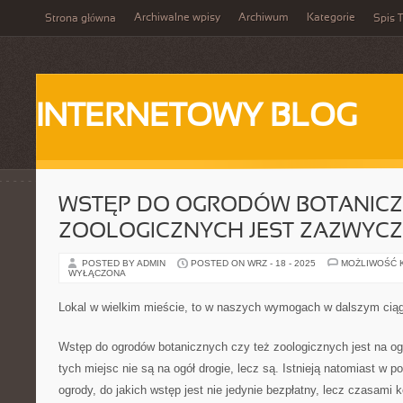
Archiwalne wpisy
Archiwum
Kategorie
Strona główna
Spis T
INTERNETOWY BLOG
WSTĘP DO OGRODÓW BOTANICZ
ZOOLOGICZNYCH JEST ZAZWYCZ
POSTED BY ADMIN
POSTED ON WRZ - 18 - 2025
MOŻLIWOŚĆ 
WYŁĄCZONA
Lokal w wielkim mieście, to w naszych wymogach w dalszym cią
Wstęp do ogrodów botanicznych czy też zoologicznych jest na ogó
tych miejsc nie są na ogół drogie, lecz są. Istnieją natomiast w po
ogrody, do jakich wstęp jest nie jedynie bezpłatny, lecz czasami 