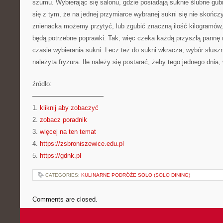
szumu. Wybierając się salonu, gdzie posiadają suknie ślubne gubi
się z tym, że na jednej przymiarce wybranej sukni się nie skończ
znienacka możemy przytyć, lub zgubić znaczną ilość kilogramów, 
będą potrzebne poprawki. Tak, więc czeka każdą przyszłą pannę 
czasie wybierania sukni. Lecz też do sukni wkracza, wybór słuszn
należyta fryzura. Ile należy się postarać, żeby tego jednego dni
źródło:
———————————
1.
kliknij aby zobaczyć
2.
zobacz poradnik
3.
więcej na ten temat
4.
https://zsbroniszewice.edu.pl
5.
https://gdnk.pl
CATEGORIES:
KULINARNE PODRÓŻE SOLO (SOLO DINING)
Comments are closed.