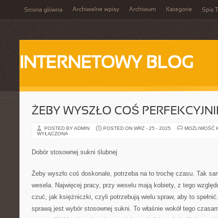
Archiwalne wpisy
Archiwum
Kategorie
Strona główna
Spis T
INTERNETOWY BLOG
ŻEBY WYSZŁO COŚ PERFEKCYJNI
POSTED BY ADMIN
POSTED ON WRZ - 25 - 2025
MOŻLIWOŚĆ 
WYŁĄCZONA
Dobór stosownej sukni ślubnej
Żeby wyszło coś doskonale, potrzeba na to trochę czasu. Tak sam
wesela. Najwięcej pracy, przy weselu mają kobiety, z tego względu
czuć, jak księżniczki, czyli potrzebują wielu spraw, aby to spełnić
sprawą jest wybór stosownej sukni. To właśnie wokół tego czasam