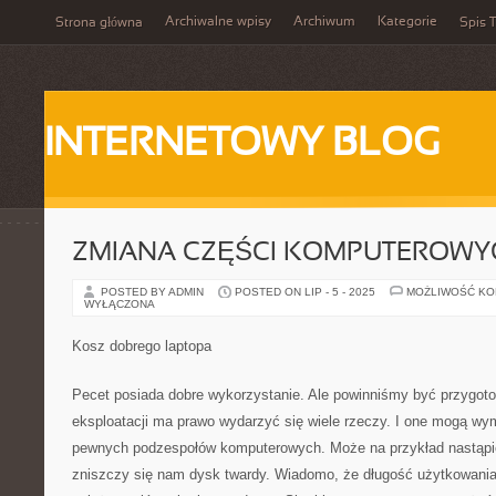
Archiwalne wpisy
Archiwum
Kategorie
Strona główna
Spis T
INTERNETOWY BLOG
ZMIANA CZĘŚCI KOMPUTEROWY
POSTED BY ADMIN
POSTED ON LIP - 5 - 2025
MOŻLIWOŚĆ K
WYŁĄCZONA
Kosz dobrego laptopa
Pecet posiada dobre wykorzystanie. Ale powinniśmy być przygotow
eksploatacji ma prawo wydarzyć się wiele rzeczy. I one mogą w
pewnych podzespołów komputerowych. Może na przykład nastąpić 
zniszczy się nam dysk twardy. Wiadomo, że długość użytkowania