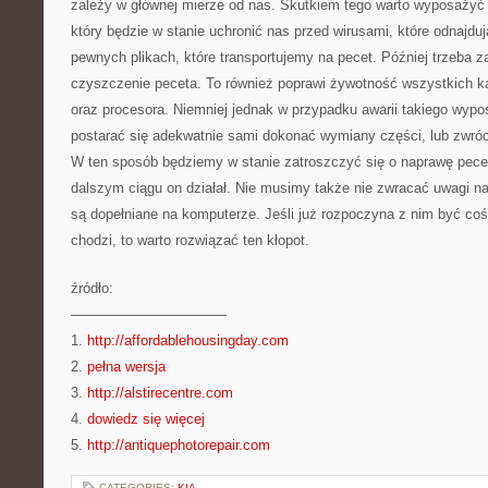
zależy w głównej mierze od nas. Skutkiem tego warto wyposażyć 
który będzie w stanie uchronić nas przed wirusami, które odnajduj
pewnych plikach, które transportujemy na pecet. Później trzeba z
czyszczenie peceta. To również poprawi żywotność wszystkich ka
oraz procesora. Niemniej jednak w przypadku awarii takiego wyp
postarać się adekwatnie sami dokonać wymiany części, lub zwróc
W ten sposób będziemy w stanie zatroszczyć się o naprawę pece
dalszym ciągu on działał. Nie musimy także nie zwracać uwagi n
są dopełniane na komputerze. Jeśli już rozpoczyna z nim być coś 
chodzi, to warto rozwiązać ten kłopot.
źródło:
———————————
1.
http://affordablehousingday.com
2.
pełna wersja
3.
http://alstirecentre.com
4.
dowiedz się więcej
5.
http://antiquephotorepair.com
CATEGORIES:
KIA