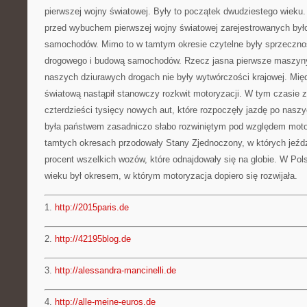
pierwszej wojny światowej. Były to początek dwudziestego wieku.
przed wybuchem pierwszej wojny światowej zarejestrowanych było
samochodów. Mimo to w tamtym okresie czytelne były sprzeczno
drogowego i budową samochodów. Rzecz jasna pierwsze maszyny
naszych dziurawych drogach nie były wytwórczości krajowej. Mię
światową nastąpił stanowczy rozkwit motoryzacji. W tym czasie
czterdzieści tysięcy nowych aut, które rozpoczęły jazdę po nasz
była państwem zasadniczo słabo rozwiniętym pod względem motory
tamtych okresach przodowały Stany Zjednoczony, w których jeźdz
procent wszelkich wozów, które odnajdowały się na globie. W Po
wieku był okresem, w którym motoryzacja dopiero się rozwijała.
1.
http://2015paris.de
2.
http://42195blog.de
3.
http://alessandra-mancinelli.de
4.
http://alle-meine-euros.de