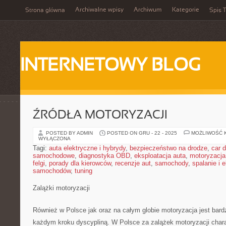
Archiwalne wpisy
Archiwum
Kategorie
Strona główna
Spis T
INTERNETOWY BLOG
ŹRÓDŁA MOTORYZACJI
POSTED BY ADMIN
POSTED ON GRU - 22 - 2025
MOŻLIWOŚĆ 
WYŁĄCZONA
Tagi:
auta elektryczne i hybrydy
,
bezpieczeństwo na drodze
,
car d
samochodowe
,
diagnostyka OBD
,
eksploatacja auta
,
motoryzacja
felgi
,
porady dla kierowców
,
recenzje aut
,
samochody
,
spalanie i 
samochodów
,
tuning
Zalążki motoryzacji
Również w Polsce jak oraz na całym globie motoryzacja jest bar
każdym kroku dyscypliną. W Polsce za zalążek motoryzacji chara