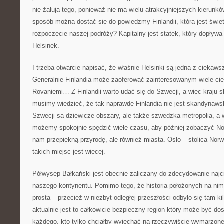
nie żałują tego, ponieważ nie ma wielu atrakcyjniejszych kierunków
sposób można dostać się do powiedzmy Finlandii, która jest świet
rozpoczęcie naszej podróży? Kapitalny jest statek, który dopływa d
Helsinek.
I trzeba otwarcie napisać, że właśnie Helsinki są jedną z ciekaws
Generalnie Finlandia może zaoferować zainteresowanym wiele ci
Rovaniemi… Z Finlandii warto udać się do Szwecji, a więc kraju
musimy wiedzieć, że tak naprawdę Finlandia nie jest skandynaws
Szwecji są dziewicze obszary, ale także szwedzka metropolia, a
możemy spokojnie spędzić wiele czasu, aby później zobaczyć Norw
nam przepiękną przyrodę, ale również miasta. Oslo – stolica Norw
takich miejsc jest więcej.
Półwysep Bałkański jest obecnie zaliczany do zdecydowanie naj
naszego kontynentu. Pomimo tego, że historia położonych na nim
prosta – przecież w niezbyt odległej przeszłości odbyło się tam ki
aktualnie jest to całkowicie bezpieczny region który może być do
każdego, kto tylko chciałby wyjechać na rzeczywiście wymarzon