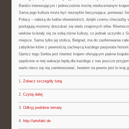
Bardzo interesującym i jednocześnie trochę niedocenianym krajem
Sama jego kultura może być niezwykle fascynująca, ponieważ Se
Polacy – należą do ludów słowiańskich, dzięki czemu chociażby 
posługują możemy doszukać się wielu znajomych słów. Równocz
wieków ścierały się ze sobą różne kultury, co jednak uczyniło z Se
miejsce. Sama tylko jej stolica, Belgrad, ma do zaoferowania ca
zabytków które z pewnością zachwycą każdego pasjonata historii
Oprócz tego Serbia jest również krajem oferującym piękne krajob
spędzone w niej wakacje będą dla każdego z nas jeszcze przyje
warto nieco się nią zainteresować, bowiem na pewno jest to kraj 
1.
Zobacz szczegóły tutaj
2.
Czytaj dalej
3.
Odkryj podobne tematy
4.
http://artofakt.de