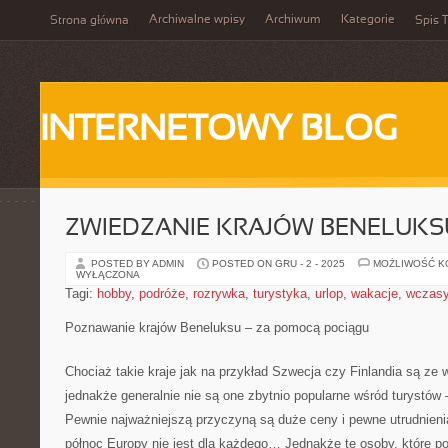
Archiwalne wpisy
Archiwum
Kategorie
Strona główna
Spis T
INTERNETOWY BLOG
ZWIEDZANIE KRAJÓW BENELUKSU
POSTED BY ADMIN
POSTED ON GRU - 2 - 2025
MOŻLIWOŚĆ 
WYŁĄCZONA
Tagi:
hobby
,
podróże
,
rozrywka
,
turystyka
,
urlop
,
wakacje
,
wczas
Poznawanie krajów Beneluksu – za pomocą pociągu
Chociaż takie kraje jak na przykład Szwecja czy Finlandia są ze 
jednakże generalnie nie są one zbytnio popularne wśród turystów –
Pewnie najważniejszą przyczyną są duże ceny i pewne utrudnieni
północ Europy nie jest dla każdego… Jednakże te osoby, które po