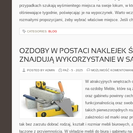
przypadkach szukają wyśmienitego miejsca na swoje lokum, w kt
olśniewające tygodnie, poświęcając je na wypoczynek. Warto wcz
rozmaitymi propozycjami, żeby wybrać właściwe miejsce. Jeśli c
CATEGORIES:
BLOG
OZDOBY W POSTACI NAKLEJEK 
ZNAJDUJĄ WYKORZYSTANIE W 
POSTED BY ADMIN
PAŹ - 5 - 2025
MOŻLIWOŚĆ KOMENTOWAN
W atrakcyjnych wnętrzach o
na ozdoby Meble, które są 
oraz gabinetu powinny cech
funkcjonalnością oraz swob
takich pierwszorzędnych ro
zależności od marki oraz p
tak bez zarzutu dobrać rodzaj, kształt i rozmiar mebli biurowych, 
łączone z przyjemnością. W składzie mebli do biura i gabinetu n