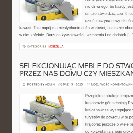
nic dziwnego, bo każdy jes
śmiało stwierdzić, æe ¾ lu
dzień zaczyna nowy dzień od
kawusi. Taki napój ma niesłychanie dużo wartości, bajecznie obudz
w nim kofeinie. Dorzuca żywiołowości, wzmacnia i na dodatek […
CATEGORIES:
MOBZILLA
SELEKCJONUJĄC MEBLE DO ST
PRZEZ NAS DOMU CZY MIESZKA
POSTED BY ADMIN
PAŹ - 5 - 2025
MOŻLIWOŚĆ KOMENTOWAN
Przepiękne atrakcje krajo
krajobrazie gór skłaniają P
krajoznawcze występujące w
turystów do powrotu w te p
krajobraz jeszcze o wiele b
do korzystania z jego urokó