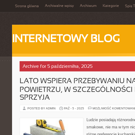
Archiwalne wpisy
Archiwum
Kategorie
Strona główna
Spis T
INTERNETOWY BLOG
Archive for 5 października, 2025
LATO WSPIERA PRZEBYWANIU 
POWIETRZU, W SZCZEGÓLNOŚCI 
SPRZYJA
POSTED BY ADMIN
PAŹ - 5 - 2025
MOŻLIWOŚĆ KOMENTOWAN
Ludzie posiadają różnorodne
smakowe, nie ma w tym nic
różne preferencje kucharsk