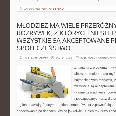
CATEGORIES:
GRY NA SZYBKO
MŁODZIEŻ MA WIELE PRZERÓŻN
ROZRYWEK, Z KTÓRYCH NIESTETY
WSZYSTKIE SĄ AKCEPTOWANE P
SPOŁECZEŃSTWO
POSTED BY ADMIN
PAŹ - 5 - 2025
MOŻLIWOŚĆ KOMENTOWAN
Zmagania z problemami w k
albowiem mało kto ma myśl
najróżniejszych rozrywek, z
wszystkie są akceptowane 
własne uzasadnienie, bowiem
niebezpiecznych oraz dlate
się ich obawiają. Jednym z takich elementów jest z pewnością z
spacerowania po dachach. Wolno jakkolwiek z nich tak dużo zoba