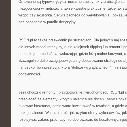
Omawiane są typowe ryzyka: niejasne zapisy, ukryte obciążenia
niezgodności w metrażu, a także kwestie praktyczne, takie jak stan
wilgoć czy akustyka. Serwis zachęca do weryfikowania i pokazuje
bez popadania w paraliż decyzyjny.
RSGN.pl to także przewodnik po strategiach. Dla jednych najleps
dla innych model rotacyjny, a dla kolejnych flipping lub remont i p
porządkuje te podejścia, wskazując, gdzie leżą realne korzyści, 
Szczególnie dużo uwagi poświęca się dopasowaniu strategii do styl
na ryzyko, bo inwestycja, która “dobrze wygląda w teorii”, nie za
codzienności.
Jeśli chodzi o remonty i przygotowanie nieruchomości, RSGN.pl 
przepłacać za elementy, których najemca nie doceni, serwis pokaz
budować kosztorys, gdzie warto inwestować w trwałość, a gdzie w
funkcjonalność. Wskazuje też, jak czytać oferty wykonawców, jak
rozpisywać zakres prac, aby nie doprowadzić do kosztownych po