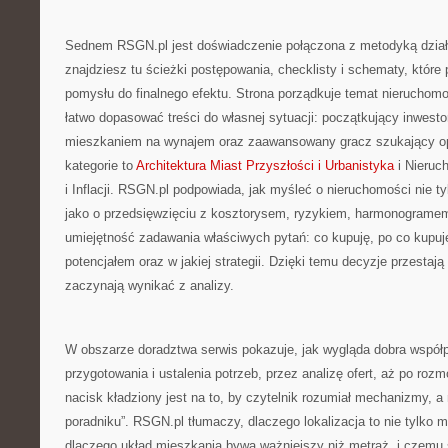
Sednem RSGN.pl jest doświadczenie połączona z metodyką dział
znajdziesz tu ścieżki postępowania, checklisty i schematy, które
pomysłu do finalnego efektu. Strona porządkuje temat nieruchomo
łatwo dopasować treści do własnej sytuacji: początkujący inwesto
mieszkaniem na wynajem oraz zaawansowany gracz szukający op
kategorie to
Architektura Miast Przyszłości i Urbanistyka
i Nieruc
i Inflacji. RSGN.pl podpowiada, jak myśleć o nieruchomości nie ty
jako o przedsięwzięciu z kosztorysem, ryzykiem, harmonogramem 
umiejętność zadawania właściwych pytań: co kupuję, po co kupuję
potencjałem oraz w jakiej strategii. Dzięki temu decyzje przestają
zaczynają wynikać z analizy.
W obszarze doradztwa serwis pokazuje, jak wygląda dobra współp
przygotowania i ustalenia potrzeb, przez analizę ofert, aż po roz
nacisk kładziony jest na to, by czytelnik rozumiał mechanizmy, a n
poradniku”. RSGN.pl tłumaczy, dlaczego lokalizacja to nie tylko mi
dlaczego układ mieszkania bywa ważniejszy niż metraż, i czemu