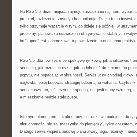
Na RSGN.pl dużo miejsca zajmuje zarządzanie najmem: wybór n
protokół, rozliczenia, zasady i komunikacja. Dzięki temu inwestor
tylko otrzymuje wsparcie w tym, co dzieje się później: w utrzyma
problemy, planowaniu odświeżeń i utrzymywaniu stabilnych wpływ
bo “kupno” jest jednorazowe, a prowadzenie to codzienna praktyk
RSGN.pl dba również o perspektywę rynkową: jak analizować tren
sensacją, jak rozumieć cykle, jak podchodzić do zmian stóp proce
popytu, nie popadając w skrajności. Serwis uczy chłodnej głowy:
nagłówki, lepiej budować strategię odporną na wahania. Czytelnik
scenariuszy: co, jeśli czynsze spadną, co, jeśli stopy wzrosną, co
a mieszkanie będzie stało puste.
Istotnym elementem filozofii strony jest uczciwe podejście do ry
nieruchomości nie są “maszynką do pieniędzy”, tylko obszarem, w
Dlatego serwis wspiera budowę planu awaryjnego, rezerwy finansow