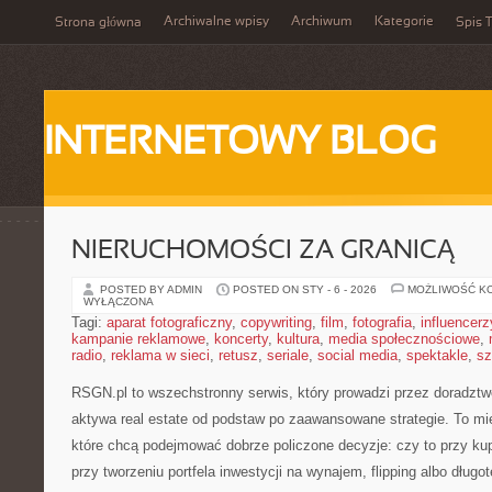
Archiwalne wpisy
Archiwum
Kategorie
Strona główna
Spis T
INTERNETOWY BLOG
NIERUCHOMOŚCI ZA GRANICĄ
POSTED BY ADMIN
POSTED ON STY - 6 - 2026
MOŻLIWOŚĆ K
WYŁĄCZONA
Tagi:
aparat fotograficzny
,
copywriting
,
film
,
fotografia
,
influencerz
kampanie reklamowe
,
koncerty
,
kultura
,
media społecznościowe
,
radio
,
reklama w sieci
,
retusz
,
seriale
,
social media
,
spektakle
,
sz
RSGN.pl to wszechstronny serwis, który prowadzi przez doradztwo
aktywa real estate od podstaw po zaawansowane strategie. To mi
które chcą podejmować dobrze policzone decyzje: czy to przy ku
przy tworzeniu portfela inwestycji na wynajem, flipping albo dług