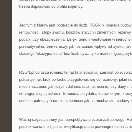
trzeba dopasować do profilu najemcy.
Jednym z filarów jest podejście do liczb. RSGN.pl pomaga budowa
rentowności, stopy zwrotu, kosztów stałych i zmiennych, rezerwy
podatki czy ubezpieczenia. Dzięki temu inwestowanie w nieruchom
przewidywalne. Serwis uczy, jak rozróżniać wpływy od zysku, jak
dlaczego “okazyjna cena” bez liczb bywa tylko marketingową etyk
RSGN.pl porusza również temat finansowania. Zamiast obiecywa
pokazuje, jak krok po kroku przygotować się do rozmowy, jakie 
mieć znaczenie, jak liczyć zdolność oraz jak ocenić, czy dany m
strategię, czy ją osłabia. To wiedza przydatna zarówno tym, którzy 
osobom patrzącym na nieruchomości jak na mechanizm budowy 
Ważną częścią strony jest perspektywa procesu zakupowego. RS
poszukiwania ofert, przez weryfikację stanu prawnego i techniczne