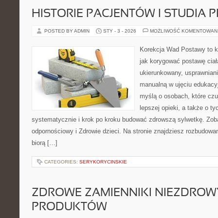
HISTORIE PACJENTÓW I STUDIA
POSTED BY ADMIN
STY - 3 - 2026
MOŻLIWOŚĆ KOMENTOWAN
Korekcja Wad Postawy to k
jak korygować postawę ciał
ukierunkowany, usprawnianie
manualną w ujęciu edukacy
myślą o osobach, które czuj
lepszej opieki, a także o ty
systematycznie i krok po kroku budować zdrowszą sylwetkę. Zob
odpornościowy i Zdrowie dzieci. Na stronie znajdziesz rozbudowa
biorą […]
CATEGORIES:
SERYKORYCINSKIE
ZDROWE ZAMIENNIKI NIEZDRO
PRODUKTÓW