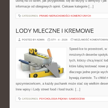
ustną na co dzień, jak przygotować się do wizyty u dentysty i jak 
informacje od obiegowych opinii. Ciekawe kategorie […]
CATEGORIES:
PRAWO NIERUCHOMOŚCI KOMERCYJNYCH
LODY MLECZNE I KREMOWE
POSTED BY ADMIN
STY - 4 - 2026
MOŻLIWOŚĆ KOMENTOWAN
Speed-Ice to przestrzeń, w 
mrożonych deserów spotyka 
tych, którzy chcą kręcić lo
które lubią testować nowe p
dlaczego jedne porcje wych
bywają ziarniste. Tu chłód n
sprzymierzeńcem, a każdy pucharek może stać się wielkim deser
Inne wpisy i Lody street food i food trucki. […]
CATEGORIES:
PSYCHOLOGIA PIĘKNA I SAMOOCENA