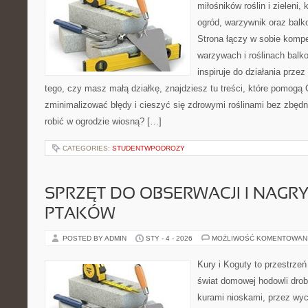
miłośników roślin i zieleni
ogród, warzywnik oraz balk
Strona łączy w sobie komp
warzywach i roślinach balk
inspiruje do działania przez
tego, czy masz małą działkę, znajdziesz tu treści, które pomogą 
zminimalizować błędy i cieszyć się zdrowymi roślinami bez zbęd
robić w ogrodzie wiosną? […]
CATEGORIES:
STUDENTWPODROZY
SPRZĘT DO OBSERWACJI I NAGR
PTAKÓW
POSTED BY ADMIN
STY - 4 - 2026
MOŻLIWOŚĆ KOMENTOWAN
Kury i Koguty to przestrzeń
świat domowej hodowli drob
kurami nioskami, przez wyc