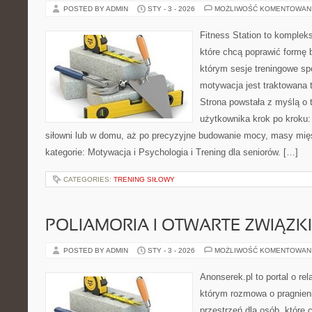
POSTED BY ADMIN
STY - 3 - 2026
MOŻLIWOŚĆ KOMENTOWAN
Fitness Station to komplek
które chcą poprawić formę 
którym sesje treningowe spo
motywacja jest traktowana 
Strona powstała z myślą o 
użytkownika krok po kroku:
siłowni lub w domu, aż po precyzyjne budowanie mocy, masy mięś
kategorie: Motywacja i Psychologia i Trening dla seniorów. […]
CATEGORIES:
TRENING SIŁOWY
POLIAMORIA I OTWARTE ZWIĄZKI
POSTED BY ADMIN
STY - 3 - 2026
MOŻLIWOŚĆ KOMENTOWAN
Anonserek.pl to portal o rel
którym rozmowa o pragnieni
przestrzeń dla osób, które 