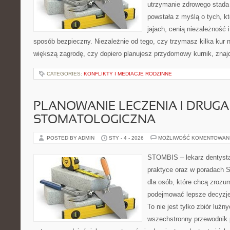
utrzymanie zdrowego stada 
powstała z myślą o tych, k
jajach, cenią niezależność
sposób bezpieczny. Niezależnie od tego, czy trzymasz kilka kur
większą zagrodę, czy dopiero planujesz przydomowy kurnik, znaj
CATEGORIES:
KONFLIKTY I MEDIACJE RODZINNE
PLANOWANIE LECZENIA I DRUGA
STOMATOLOGICZNA
POSTED BY ADMIN
STY - 4 - 2026
MOŻLIWOŚĆ KOMENTOWAN
STOMBIS – lekarz dentysta
praktyce oraz w poradach S
dla osób, które chcą zrozum
podejmować lepsze decyzje
To nie jest tylko zbiór luź
wszechstronny przewodnik 