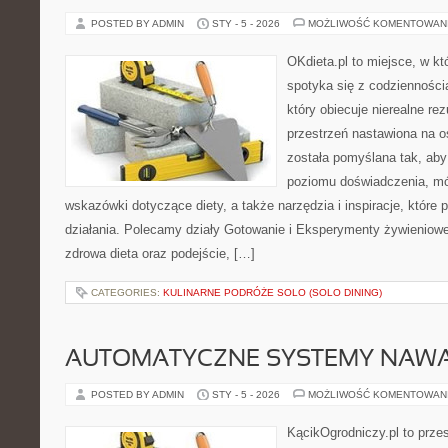
POSTED BY ADMIN
STY - 5 - 2026
MOŻLIWOŚĆ KOMENTOWAN
OKdieta.pl to miejsce, w k
spotyka się z codziennością
który obiecuje nierealne rez
przestrzeń nastawiona na o
została pomyślana tak, aby
poziomu doświadczenia, mó
wskazówki dotyczące diety, a także narzędzia i inspiracje, które 
działania. Polecamy działy Gotowanie i Eksperymenty żywieniowe
zdrowa dieta oraz podejście, […]
CATEGORIES:
KULINARNE PODRÓŻE SOLO (SOLO DINING)
AUTOMATYCZNE SYSTEMY NAWA
POSTED BY ADMIN
STY - 5 - 2026
MOŻLIWOŚĆ KOMENTOWAN
KącikOgrodniczy.pl to prze