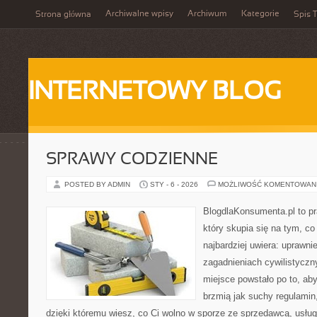
Archiwalne wpisy
Archiwum
Kategorie
Strona główna
Spis T
INTERNETOWY BLOG
SPRAWY CODZIENNE
POSTED BY ADMIN
STY - 6 - 2026
MOŻLIWOŚĆ KOMENTOWAN
BlogdlaKonsumenta.pl to pr
który skupia się na tym, c
najbardziej uwiera: uprawnie
zagadnieniach cywilistyczn
miejsce powstało po to, aby
brzmią jak suchy regulamin,
dzięki któremu wiesz, co Ci wolno w sporze ze sprzedawcą, usług