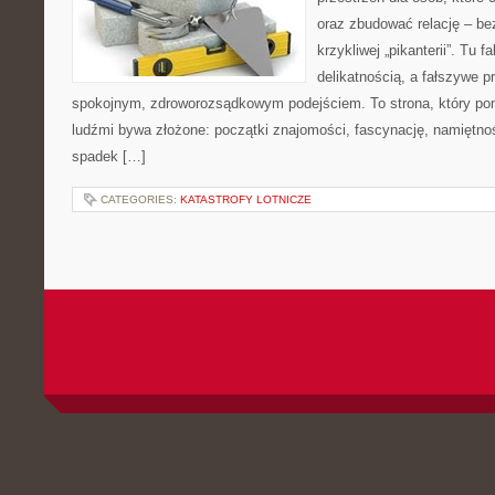
oraz zbudować relację – be
krzykliwej „pikanterii”. Tu f
delikatnością, a fałszywe p
spokojnym, zdroworozsądkowym podejściem. To strona, który p
ludźmi bywa złożone: początki znajomości, fascynację, namiętność,
spadek […]
CATEGORIES:
KATASTROFY LOTNICZE