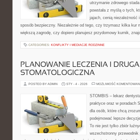
utrzymanie zdrowego stada 
powstała z myślą o tych, k
jajach, cenią niezależność
sposób bezpieczny. Niezależnie od tego, czy trzymasz kilka kur
większą zagrodę, czy dopiero planujesz przydomowy kurnik, znaj
CATEGORIES:
KONFLIKTY I MEDIACJE RODZINNE
PLANOWANIE LECZENIA I DRUGA
STOMATOLOGICZNA
POSTED BY ADMIN
STY - 4 - 2026
MOŻLIWOŚĆ KOMENTOWAN
STOMBIS – lekarz dentysta
praktyce oraz w poradach S
dla osób, które chcą zrozum
podejmować lepsze decyzje
To nie jest tylko zbiór luź
wszechstronny przewodnik 