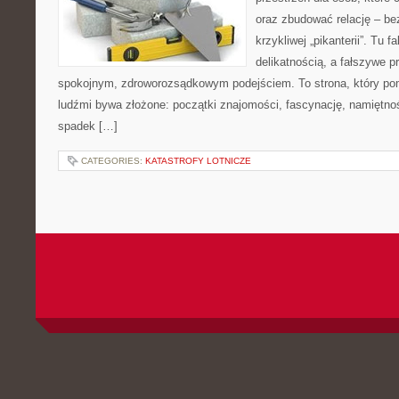
oraz zbudować relację – be
krzykliwej „pikanterii”. Tu f
delikatnością, a fałszywe p
spokojnym, zdroworozsądkowym podejściem. To strona, który p
ludźmi bywa złożone: początki znajomości, fascynację, namiętność,
spadek […]
CATEGORIES:
KATASTROFY LOTNICZE