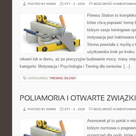
POSTED BY ADMIN
STY - 3 - 2026
MOŻLIWOŚĆ KOMENTOWAN
Fitness Station to komplek
które chcą poprawić formę 
którym sesje treningowe spo
motywacja jest traktowana 
Strona powstała z myślą o 
użytkownika krok po kroku:
siłowni lub w domu, aż po precyzyjne budowanie mocy, masy mięś
kategorie: Motywacja i Psychologia i Trening dla seniorów. […]
CATEGORIES:
TRENING SIŁOWY
POLIAMORIA I OTWARTE ZWIĄZKI
POSTED BY ADMIN
STY - 3 - 2026
MOŻLIWOŚĆ KOMENTOWAN
Anonserek.pl to portal o rel
którym rozmowa o pragnieni
przestrzeń dla osób, które 