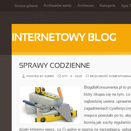
Archiwalne wpisy
Archiwum
Kategorie
Strona główna
Spis T
INTERNETOWY BLOG
SPRAWY CODZIENNE
POSTED BY ADMIN
STY - 6 - 2026
MOŻLIWOŚĆ KOMENTOWAN
BlogdlaKonsumenta.pl to pr
który skupia się na tym, c
najbardziej uwiera: uprawnie
zagadnieniach cywilistyczn
miejsce powstało po to, aby
brzmią jak suchy regulamin,
dzięki któremu wiesz, co Ci wolno w sporze ze sprzedawcą, usług