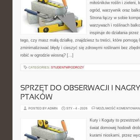
miłośników roślin i zieleni
ogród, warzywnik oraz balk
Strona łączy w sobie komp
warzywach i roślinach balk
inspiruje do działania przez
tego, czy masz małą działkę, znajdziesz tu treści, które pomogą 
zminimalizować błędy i cieszyć się zdrowymi roślinami bez zbęd
robić w ogrodzie wiosną? […]
CATEGORIES:
STUDENTWPODROZY
SPRZĘT DO OBSERWACJI I NAGR
PTAKÓW
POSTED BY ADMIN
STY - 4 - 2026
MOŻLIWOŚĆ KOMENTOWAN
Kury i Koguty to przestrzeń
świat domowej hodowli drob
kurami nioskami, przez wyc