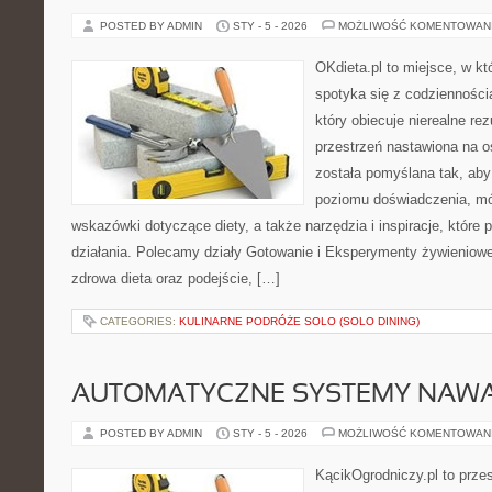
POSTED BY ADMIN
STY - 5 - 2026
MOŻLIWOŚĆ KOMENTOWAN
OKdieta.pl to miejsce, w k
spotyka się z codziennością
który obiecuje nierealne rez
przestrzeń nastawiona na o
została pomyślana tak, aby
poziomu doświadczenia, mó
wskazówki dotyczące diety, a także narzędzia i inspiracje, które 
działania. Polecamy działy Gotowanie i Eksperymenty żywieniowe
zdrowa dieta oraz podejście, […]
CATEGORIES:
KULINARNE PODRÓŻE SOLO (SOLO DINING)
AUTOMATYCZNE SYSTEMY NAWA
POSTED BY ADMIN
STY - 5 - 2026
MOŻLIWOŚĆ KOMENTOWAN
KącikOgrodniczy.pl to prze