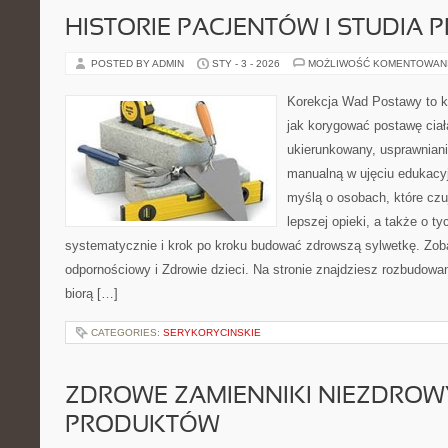
HISTORIE PACJENTÓW I STUDIA
POSTED BY ADMIN
STY - 3 - 2026
MOŻLIWOŚĆ KOMENTOWAN
Korekcja Wad Postawy to k
jak korygować postawę ciał
ukierunkowany, usprawnianie
manualną w ujęciu edukacy
myślą o osobach, które czuj
lepszej opieki, a także o ty
systematycznie i krok po kroku budować zdrowszą sylwetkę. Zob
odpornościowy i Zdrowie dzieci. Na stronie znajdziesz rozbudowa
biorą […]
CATEGORIES:
SERYKORYCINSKIE
ZDROWE ZAMIENNIKI NIEZDRO
PRODUKTÓW