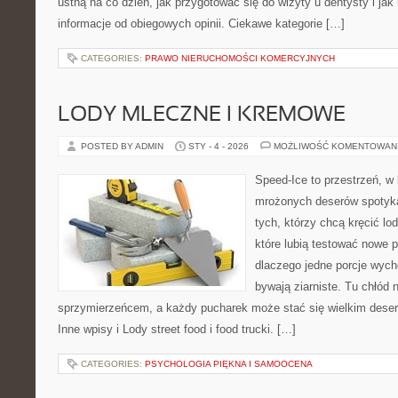
ustną na co dzień, jak przygotować się do wizyty u dentysty i jak 
informacje od obiegowych opinii. Ciekawe kategorie […]
CATEGORIES:
PRAWO NIERUCHOMOŚCI KOMERCYJNYCH
LODY MLECZNE I KREMOWE
POSTED BY ADMIN
STY - 4 - 2026
MOŻLIWOŚĆ KOMENTOWAN
Speed-Ice to przestrzeń, w 
mrożonych deserów spotyka 
tych, którzy chcą kręcić lo
które lubią testować nowe p
dlaczego jedne porcje wych
bywają ziarniste. Tu chłód n
sprzymierzeńcem, a każdy pucharek może stać się wielkim deser
Inne wpisy i Lody street food i food trucki. […]
CATEGORIES:
PSYCHOLOGIA PIĘKNA I SAMOOCENA